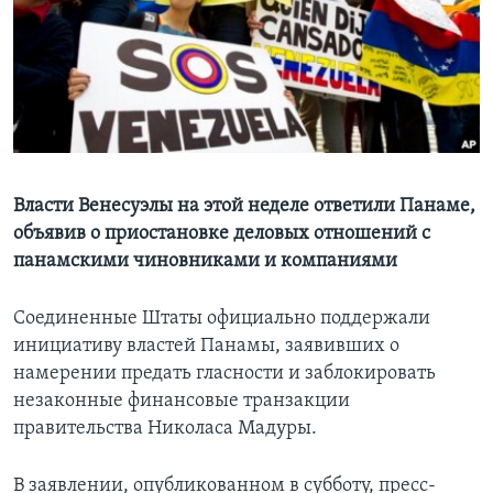
Learning English
СОЦИАЛЬНЫЕ СЕТИ
Языки
Власти Венесуэлы на этой неделе ответили Панаме,
объявив о приостановке деловых отношений с
панамскими чиновниками и компаниями
Соединенные Штаты официально поддержали
инициативу властей Панамы, заявивших о
намерении предать гласности и заблокировать
незаконные финансовые транзакции
правительства Николаса Мадуры.
В заявлении, опубликованном в субботу, пресс-