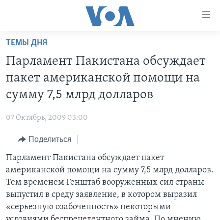
Линки
доступности
Перейти
ТЕМЫ ДНЯ
на
ГЛАВНОЕ
Парламент Пакистана обсуждает
основной
ПРОГРАММЫ
контент
пакет американской помощи на
ПРОЕКТЫ
Перейти
АМЕРИКА
сумму 7,5 млрд долларов
к
ЭКСПЕРТИЗА
НОВОСТИ ЗА МИНУТУ
УЧИМ АНГЛИЙСКИЙ
основной
07 Октябрь, 2009 03:00
ИНТЕРВЬЮ
ИТОГИ
НАША АМЕРИКАНСКАЯ ИСТОРИЯ
навигации
Перейти
Поделиться
ФАКТЫ ПРОТИВ ФЕЙКОВ
ПОЧЕМУ ЭТО ВАЖНО?
А КАК В АМЕРИКЕ?
в
Парламент Пакистана обсуждает пакет
ЗА СВОБОДУ ПРЕССЫ
ДИСКУССИЯ VOA
АРТЕФАКТЫ
поиск
американской помощи на сумму 7,5 млрд долларов.
УЧИМ АНГЛИЙСКИЙ
ДЕТАЛИ
АМЕРИКАНСКИЕ ГОРОДКИ
Тем временем Генштаб вооруженных сил страны
ВИДЕО
выпустил в среду заявление, в котором выразил
НЬЮ-ЙОРК NEW YORK
ТЕСТЫ
«серьезную озабоченность» некоторыми
ПОДПИСКА НА НОВОСТИ
АМЕРИКА. БОЛЬШОЕ ПУТЕШЕСТВИЕ
условиями беспрецедентного займа. По мнению