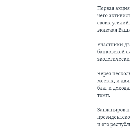
Первая акция 
чего активис
своих усилий
включая Ваши
Участники д
банковской с
экологически
Через нескол
местах, и дв
благ и дохода
темп.
Запланирован
президентско
и его респуб