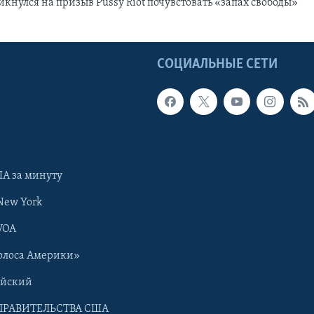
кнулся на призыв Pussy Riot почувстовать «запах свободы»
Ы
СОЦИАЛЬНЫЕ СЕТИ
А за минуту
New York
VOA
олоса Америки»
ийский
ПРАВИТЕЛЬСТВА США