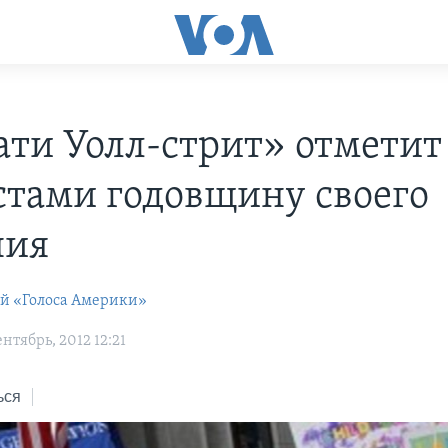
ати Уолл-стрит» отметит
стами годовщину своего
ния
ей «Голоса Америки»
нтябрь, 2012 12:21
ься