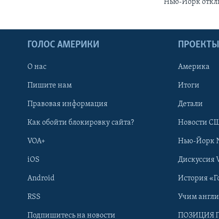
Нью-Йорк откли
ГОЛОС АМЕРИКИ
ПРОЕКТ
О нас
Америка
Пишите нам
Итоги
Правовая информация
Детали
Как обойти блокировку сайта?
Новости СШ
VOA+
Нью-Йорк 
iOS
Дискуссия 
Android
История «Г
RSS
Учим англ
Learning English
Подпишитесь на новости
ПОЗИЦИЯ 