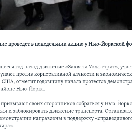
ие проведет в понедельник акцию у Нью-Йоркской ф
ееся год назад движение «Захвати Уолл-стрит», уча
тупают против корпоративной алчности и экономическ
в США, отметит годовщину начала протестов демонстр
районе Нью-Йорка.
призывают своих сторонников собраться у Нью-Йорк
жи и заблокировать движение транспорта. Организат
 демонстрации направлены в поддержку «справедливог
мира».