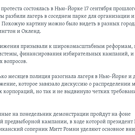
протеста состоялась в Нью-Йорке 17 сентября прошлого
ты разбили лагерь в соседнем парке для организации 
. Похожую картину можно было видеть в разных город
нгтон и Окленд.
вижения призывали к широкомасштабным реформам,
истемы, финансирования избирательных кампаний, и
х вопросов.
ько месяцев полиция разогнала лагеря в Нью-Йорке и 
ижение, которое завязало дискуссию о распределении
х корпораций, но так и не выдвинуло четких требован
ные на понедельник демонстрации пройдут на фоне
й предвыборной кампании, в ходе которой президент
ликанский соперник Митт Ромни уделяют основное вн