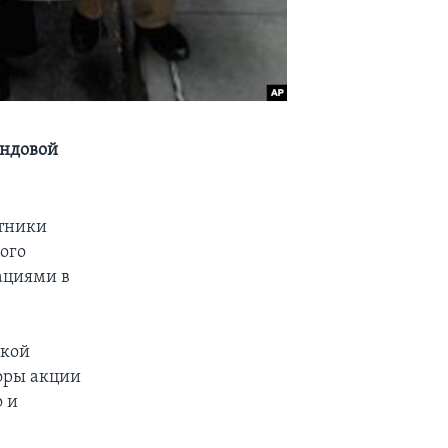
ондовой
стники
ого
ациями в
ской
оры акции
о и