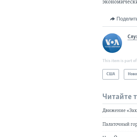
экономическ
Поделит
Слу
This item is part of
США
Ново
Читайте 
Движение «Захв
Палаточный го