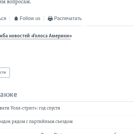
им вопросам.
ься
Follow us
Распечатать
жба новостей «Голоса Америки»
сти
также
ати Уолл-стрит»: год спустя
родок рядом с партийным съездом