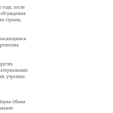
 года, после
и обсуждения
ах страны,
 касающимся
 решения
других
 материальных
ий, утратило
 Барак Обама
имание