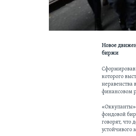
Новое движен
биржи
Сформировавш
которого выс
неравенства 
финансовом 
«Оккупанты» 
фондовой бир
говорят, что
устойчивого 