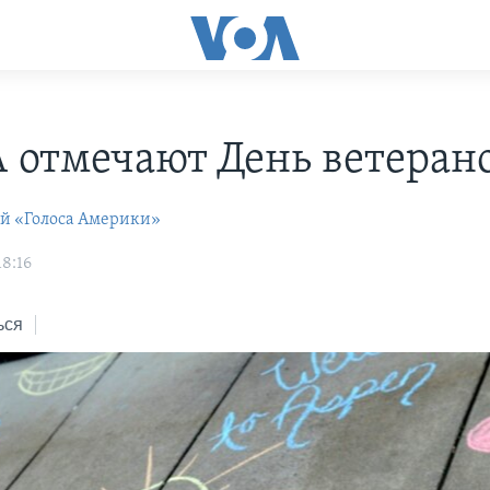
 отмечают День ветеран
ей «Голоса Америки»
18:16
ься