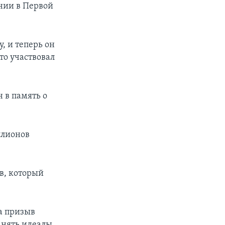
нии в Первой
, и теперь он
то участвовал
 в память о
ллионов
в, который
а призыв
анять идеалы