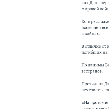
как День пер
мировой войне
Конгресс изме
посвящен все
в войнах.
В отличие от 
погибших на 
По данным Бю
ветеранов.
Президент Дж
отмечается еж
«На протяже
служить свое