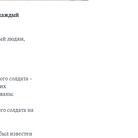
 каждый
ный людям,
го солдата –
ких
ованы.
го солдата на
был известен