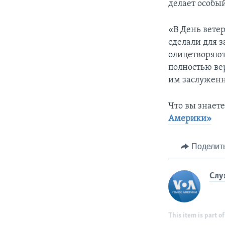
делает особы
«В День вете
сделали для 
олицетворяют
полностью ве
им заслуженн
Что вы знает
Америки»
Поделит
Слу
This item is part of