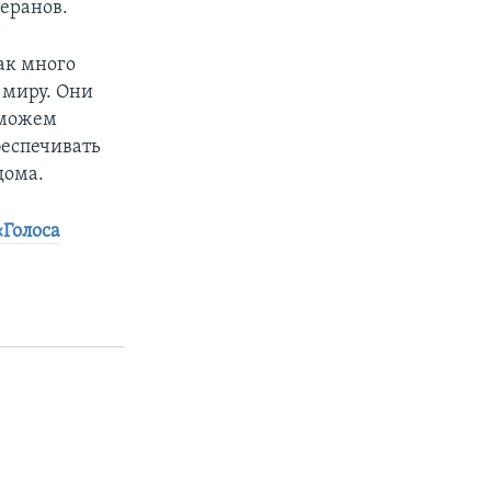
еранов.
ак много
 миру. Они
сможем
беспечивать
дома.
«Голоса