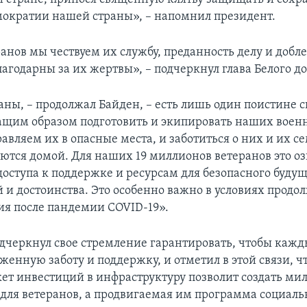
мократии нашей страны», – напомнил президент.
анов мы чествуем их службу, преданность делу и добле
агодарны за их жертвы», – подчеркнул глава Белого д
аны, – продолжал Байден, – есть лишь один поистине
ащим образом подготовить и экипировать наших вое
авляем их в опасные места, и заботиться о них и их се
ются домой. Для наших 19 миллионов ветеранов это о
доступа к поддержке и ресурсам для безопасного будущ
 и достоинства. Это особенно важно в условиях прод
ия после пандемии COVID-19».
дчеркнул свое стремление гарантировать, чтобы кажд
женную заботу и поддержку, и отметил в этой связи, ч
ет инвестиций в инфраструктуру позволит создать ми
 для ветеранов, а продвигаемая им программа социал