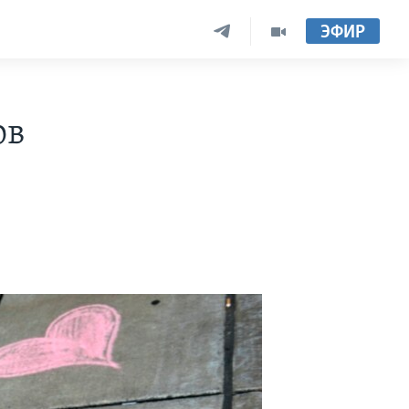
ЭФИР
ов