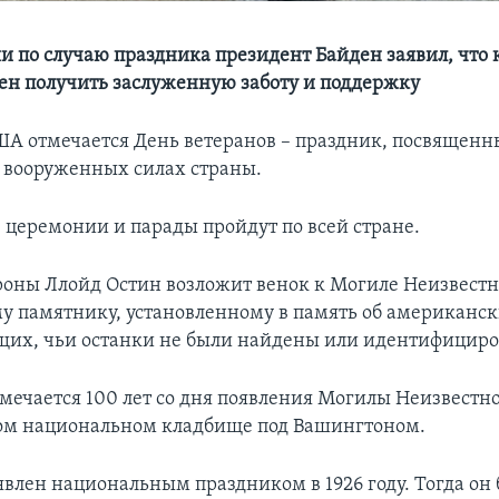
и по случаю праздника президент Байден заявил, что
ен получить заслуженную заботу и поддержку
США отмечается День ветеранов – праздник, посвящен
вооруженных силах страны.
церемонии и парады пройдут по всей стране.
оны Ллойд Остин возложит венок к Могиле Неизвестно
у памятнику, установленному в память об американс
их, чьи останки не были найдены или идентифицир
тмечается 100 лет со дня появления Могилы Неизвестно
ом национальном кладбище под Вашингтоном.
явлен национальным праздником в 1926 году. Тогда он 