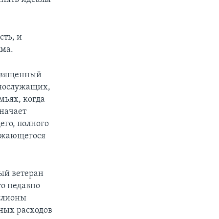
сть, и
ома.
 священный
ннослужащих,
мьях, когда
значает
его, полного
олжающегося
ый ветеран
то недавно
ллионы
ьных расходов