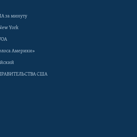
А за минуту
New York
VOA
олоса Америки»
ийский
ПРАВИТЕЛЬСТВА США