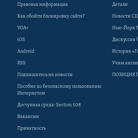
Правовая информация
Детали
Как обойти блокировку сайта?
Новости СШ
VOA+
Нью-Йорк 
iOS
Дискуссия 
Android
История «Г
RSS
Учим англ
Learning English
Подпишитесь на новости
ПОЗИЦИЯ 
Пособие по безопасному пользованию
СОЦИАЛЬНЫЕ СЕТИ
Интернетом
Доступная среда: Section 508
Вакансии
Приватность
Языки