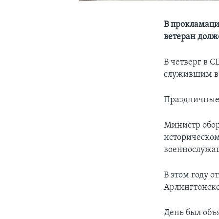
В прокламаци
ветеран долж
В четверг в 
служившим в 
Праздничные 
Министр обор
историческом
военнослужащ
В этом году о
Арлингтонск
День был объ