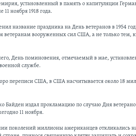
емирия, установленный в память о капитуляции Герма
 11 ноября 1918 года.
нил название праздника на День ветеранов в 1954 году
м ветеранам вооруженных сил США, а не только тем, к
него, День поминовения, отмечаемый в мае, установлен
военной службе.
ро переписи США, в США насчитывается около 18 ми
о Байден издал прокламацию по случаю Дня ветерано
егодно 11 ноября.
нии поколений миллионы американцев откликались н
й стране, принося священную клятву защищать и сохр