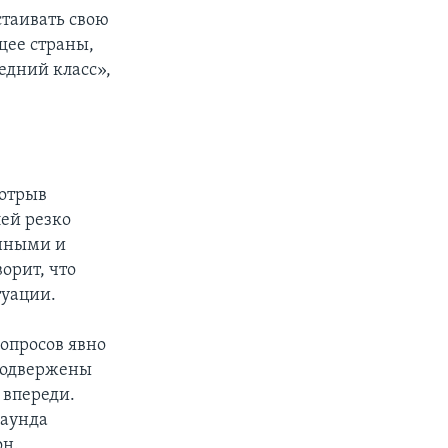
стаивать свою
щее страны,
едний класс»,
 отрыв
ей резко
енными и
орит, что
туации.
 опросов явно
подвержены
 впереди.
раунда
он.