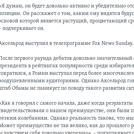
«Я думаю, он будет довольно активно и убедительно от
позицию. Он расскажет о том, каким ему видится буду
основой которой является растущий, процветающий ср
– подчеркивает он.
Аксельрод выступил в телепрограмме Fox News Sunday.
После первого раунда дебатов довольно значительный
президента в рейтингах популярности среди избирател
сократился, а Ромни выступал перед более многочисл
воодушевленными аудиториями. Однако Аксельрод гов
штаб Обамы не паникует по поводу такого развития си
«Как я говорил с самого начала, даже когда результаты
свидетельствовали о нашем преимуществе, они были 
резким колебаниям. Однако реальность такова, что мы
Может преимущество не так велико, как до прошлого 
ы чувствуем себя довольно уверенно», – подчеркивает 