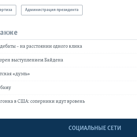
ертиза
Администрация президента
также
ебаты – на расстоянии одного клика
ворен выступлением Байдена
тская «дуэль»
Обаму
гонка в США: соперники идут вровень
Ы
СОЦИАЛЬНЫЕ СЕТИ