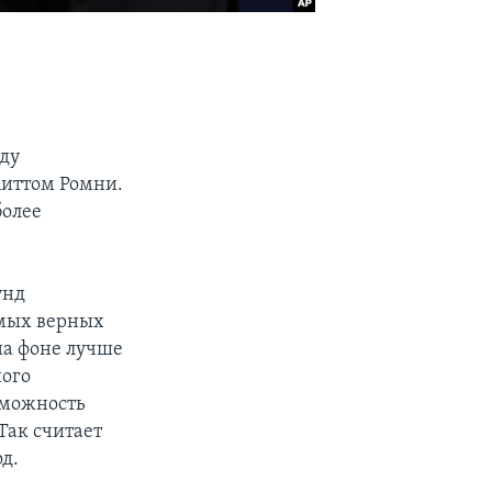
жду
иттом Ромни.
более
унд
амых верных
на фоне лучше
ного
зможность
Так считает
д.