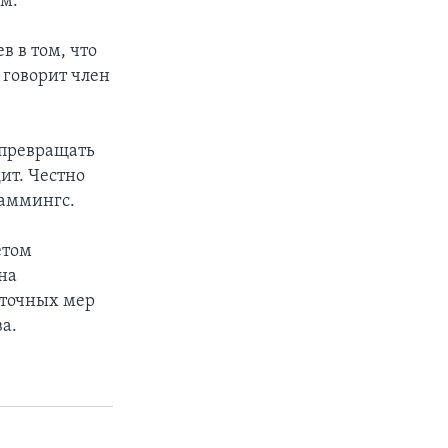
эм.
 в том, что
 говорит член
 превращать
ит. Честно
Каммингс.
етом
на
аточных мер
а.