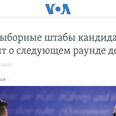
ыборные штабы кандида
ят о следующем раунде д
2 22:02
ься