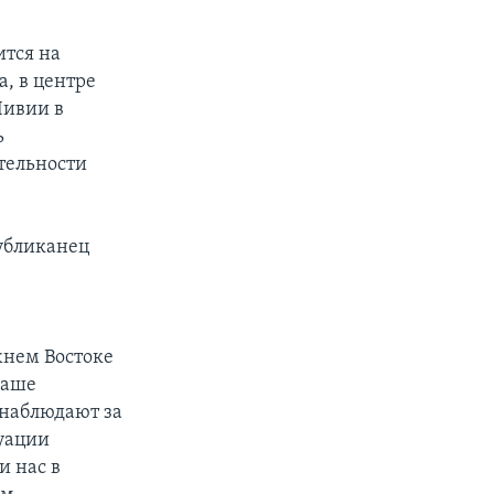
ится на
, в центре
Ливии в
ь
тельности
публиканец
и
жнем Востоке
наше
 наблюдают за
туации
и нас в