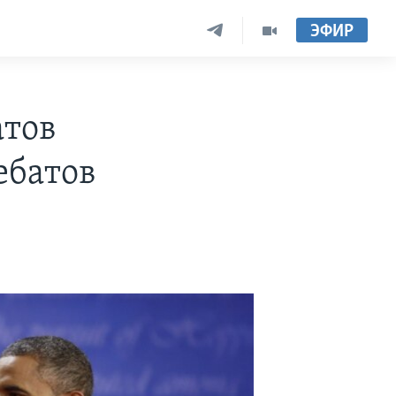
ЭФИР
тов
ебатов