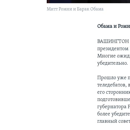
Митт Ромни и Барак Обама
Обама и Ромн
ВАШИНГТОН
президентом 
Многие ожидаю
убедительно.
Прошло уже по
теледебатов,
его сторонни
подготовивше
губернатора 
более убедит
главный сове