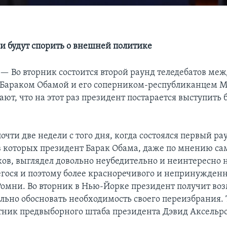
и будут спорить о внешней политике
 —
Во вторник состоится второй раунд теледебатов ме
Бараком Обамой и его соперником-республиканцем М
т, что на этот раз президент постарается выступить 
чти две недели с того дня, когда состоялся первый ра
 в которых президент Барак Обама, даже по мнению с
ков, выглядел довольно неубедительно и неинтересно 
гося и поэтому более красноречивого и непринужден
Ромни. Во вторник в Нью-Йорке президент получит во
ельно обосновать необходимость своего переизбрания. 
тник предвыборного штаба президента Дэвид Аксельро