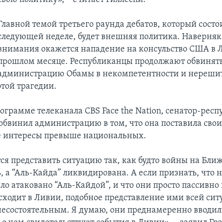
Главной темой третьего раунда дебатов, который состо
следующей неделе, будет внешняя политика. Наверняка
внимания окажется нападение на консульство США в 
прошлом месяце. Республиканцы продолжают обвинят
администрацию Обамы в некомпетентности и нереши
этой трагедии.
ограмме телеканала CBS Face the Nation, сенатор-рес
обвинил администрацию в том, что она поставила сво
е интересы превыше национальных.
ся представить ситуацию так, как будто войны на Бли
, а “Аль-Кайда” ликвидирована. А если признать, что 
ло атаковано “Аль-Кайдой”, и что они просто пассивно
исходит в Ливии, подобное представление ими всей си
несостоятельным. Я думаю, они преднамеренно вводил