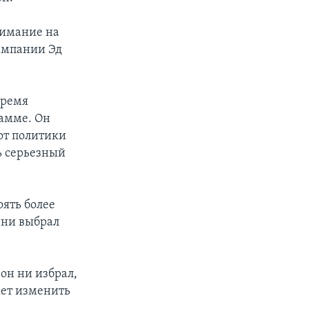
нимание на
кампании Эд
время
рамме. Он
 от политики
ь серьезный
оять более
 ни выбрал
он ни избрал,
жет изменить