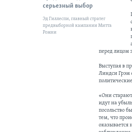
серьезный выбор
Эд Гиллеспи, главный стратег
предвыборной кампании Митта
Ромни
перед лицом 
Выступая в пр
Линдси Грэм 
политически
«Они старают
идут на убыль
посольство бы
тем, что про
оказывается 