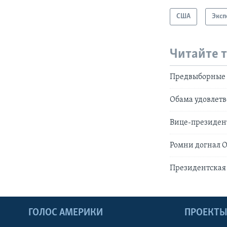
США
Эксп
Читайте 
Предвыборные д
Обама удовлет
Вице-президен
Ромни догнал 
Президентская 
ГОЛОС АМЕРИКИ
ПРОЕКТ