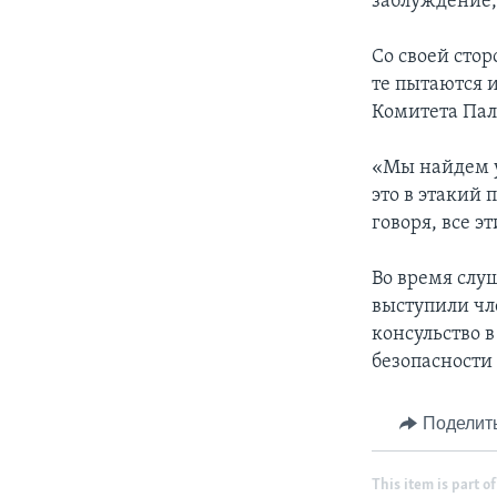
заблуждение, 
Со своей сто
те пытаются и
Комитета Пал
«Мы найдем у
это в этакий 
говоря, все э
Во время слу
выступили чл
консульство 
безопасности
Поделит
This item is part of