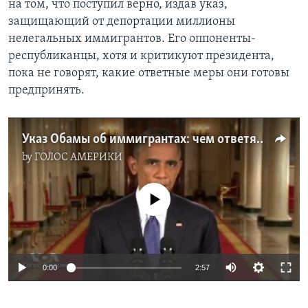
на том, что поступил верно, издав указ,
защищающий от депортации миллионы
Learning English
нелегальных иммигрантов. Его оппоненты-
республиканцы, хотя и критикуют президента,
СОЦИАЛЬНЫЕ СЕТИ
пока не говорят, какие ответные меры они готовы
предпринять.
Языки
Указ Обамы об иммигрантах: чем ответят республиканцы?
by
ГОЛОС АМЕРИКИ
No media source currently available
0:00
2:57