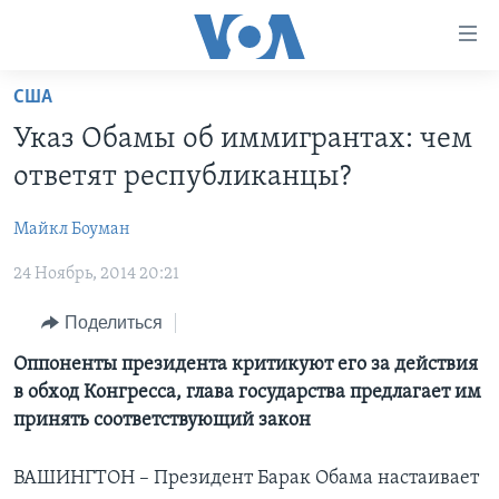
Линки
доступности
Перейти
США
на
ГЛАВНОЕ
Указ Обамы об иммигрантах: чем
основной
ПРОГРАММЫ
контент
ответят республиканцы?
ПРОЕКТЫ
Перейти
АМЕРИКА
к
Майкл Боуман
ЭКСПЕРТИЗА
НОВОСТИ ЗА МИНУТУ
УЧИМ АНГЛИЙСКИЙ
основной
24 Ноябрь, 2014 20:21
ИНТЕРВЬЮ
ИТОГИ
НАША АМЕРИКАНСКАЯ ИСТОРИЯ
навигации
Перейти
ФАКТЫ ПРОТИВ ФЕЙКОВ
ПОЧЕМУ ЭТО ВАЖНО?
А КАК В АМЕРИКЕ?
Поделиться
в
ЗА СВОБОДУ ПРЕССЫ
ДИСКУССИЯ VOA
АРТЕФАКТЫ
Оппоненты президента критикуют его за действия
поиск
в обход Конгресса, глава государства предлагает им
УЧИМ АНГЛИЙСКИЙ
ДЕТАЛИ
АМЕРИКАНСКИЕ ГОРОДКИ
принять соответствующий закон
ВИДЕО
НЬЮ-ЙОРК NEW YORK
ТЕСТЫ
ВАШИНГТОН – Президент Барак Обама настаивает
ПОДПИСКА НА НОВОСТИ
АМЕРИКА. БОЛЬШОЕ ПУТЕШЕСТВИЕ