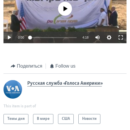
No media source currently available
0:00
4:18
Поделиться
Follow us
Русская служба «Голоса Америки»
This item is part of
Темы дня
В мире
США
Новости