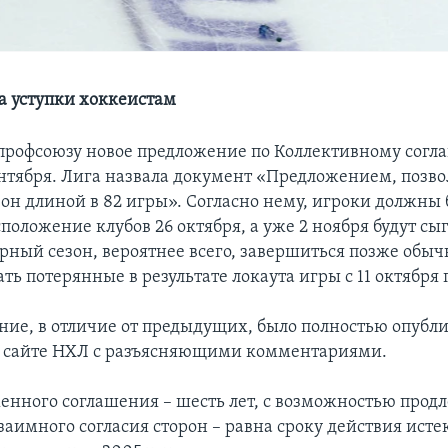
а уступки хоккеистам
профсоюзу новое предложение по Коллективному согл
сентября. Лига назвала документ «Предложением, поз
зон длиной в 82 игры». Согласно нему, игроки должны 
сположение клубов 26 октября, а уже 2 ноября будут с
рный сезон, вероятнее всего, завершиться позже обыч
ь потерянные в результате локаута игры с 11 октября п
ние, в отличие от предыдущих, было полностью опубл
 сайте НХЛ с разъясняющими комментариями.
енного соглашения – шесть лет, с возможностью прод
взаимного согласия сторон – равна сроку действия ист