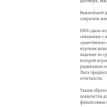
договора, зак
Важнейшей де
сократить ил
НХЛ сдала по
связанных с 
существенно 
игрокам долю
падение по с
которой игро
радикально п
Лига предлаг
отчетности.
Таким образо
хоккеистов до
финансовым и