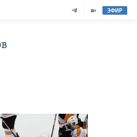
ЭФИР
ов