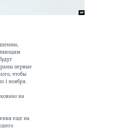
ашению,
воляющим
будут
ыграны первые
ного, чтобы
о 1 ноября.
иковано на
ления еще на
екшего