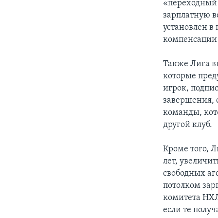
«переходный 
зарплатную в
установлен в
компенсации 
Также Лига в
которые пред
игрок, подпис
завершения, е
команды, кото
другой клуб.
Кроме того, Л
лет, увеличит
свободных аге
потолком зар
комитета НХЛ
если те получ