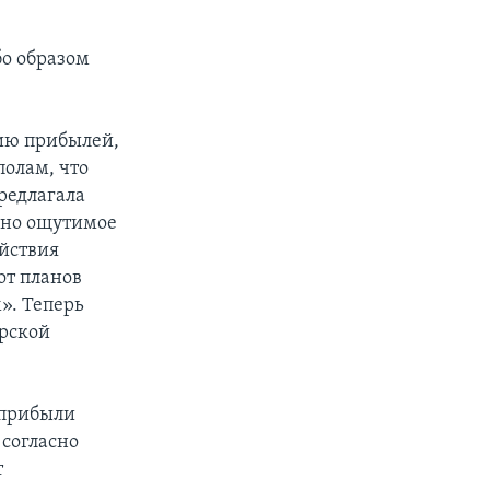
бо образом
нию прибылей,
полам, что
редлагала
авно ощутимое
йствия
от планов
». Теперь
ерской
 прибыли
 согласно
т