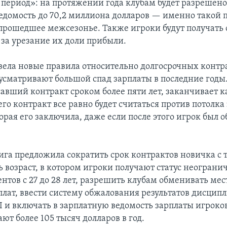
период»: на протяжении года клубам будет разрешено
едомость до 70,2 миллиона долларов — именно такой 
 прошедшее межсезонье. Также игроки будут получать 
за урезание их доли прибыли.
вела новые правила относительно долгосрочных контр
усматривают большой спад зарплаты в последние годы.
авший контракт сроком более пяти лет, заканчивает к
го контракт все равно будет считаться против потолка
рая его заключила, даже если после этого игрок был 
ига предложила сократить срок контрактов новичка с т
ь возраст, в котором игроки получают статус неограни
нтов с 27 до 28 лет, разрешить клубам обменивать мес
плат, ввести систему обжалования результатов дисцип
 и включать в зарплатную ведомость зарплаты игроко
ают более 105 тысяч долларов в год.