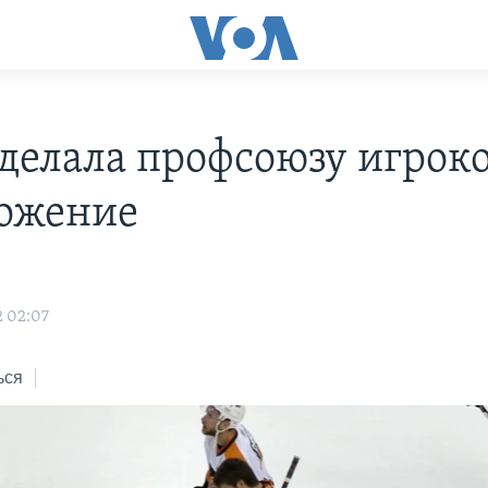
делала профсоюзу игрок
ожение
2 02:07
ься