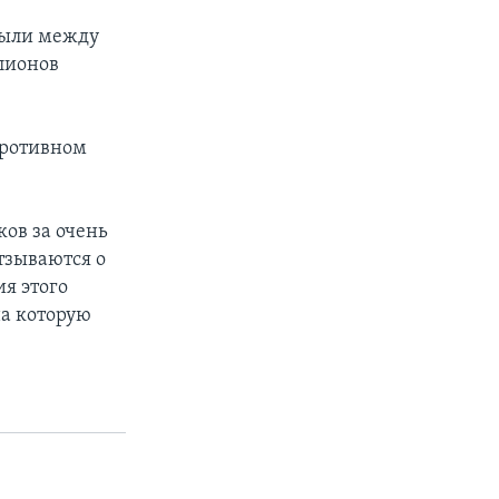
были между
лионов
 противном
ов за очень
тзываются о
я этого
на которую