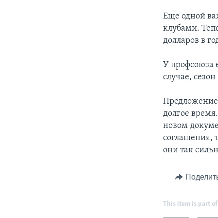
Еще одной ва
клубами. Теп
долларов в го
У профсоюза е
случае, сезон
Предложение 
долгое время
новом докуме
соглашения, 
они так силь
Поделит
This item is part of