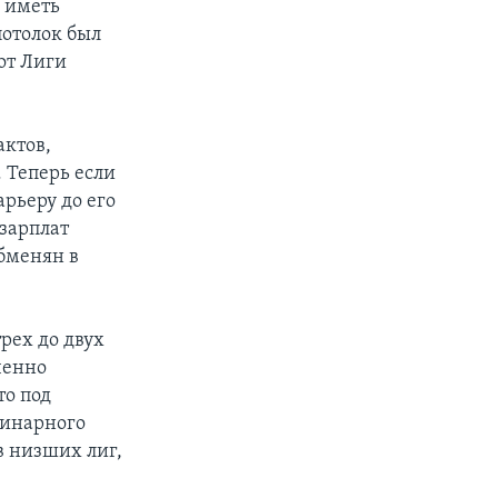
 иметь
потолок был
от Лиги
актов,
 Теперь если
арьеру до его
 зарплат
обменян в
рех до двух
ченно
то под
линарного
в низших лиг,