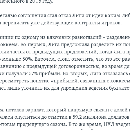
люченного в 2005 году.
талью соглашения стал отказ Лиги от идеи каким-ли
и переписать уже действующие контракты игроков.
зиции по одному из ключевых разногласий – разделе
хоккеем. Во-первых, Лига предложила разделить их по
отличается от предыдущих предложений, когда Лига п
 меньше 50%. Впрочем, стоит отметить, что это все р
равнению с предыдущей договоренностью, во время де
ки получали 57% прибыли. Во-вторых, Лига отказалась 
ересмотреть понятие «прибылей, связанных с хоккеем
ает лишь уточнить их для упрощения ведения бухгалт
м, потолок зарплат, который напрямую связан с долей
лжен опуститься до отметки в 59,2 миллиона долларов
тогам предыдущего сезона. В то же время, НХЛ введе