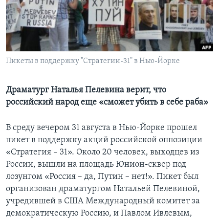
Learning English
СОЦИАЛЬНЫЕ СЕТИ
Пикеты в поддержку "Стратегии-31" в Нью-Йорке
Языки
Драматург Наталья Пелевина верит, что
российский народ еще «сможет убить в себе раба»
В среду вечером 31 августа в Нью-Йорке прошел
пикет в поддержку акций российской оппозиции
«Стратегия – 31». Около 20 человек, выходцев из
России, вышли на площадь Юнион-сквер под
лозунгом «Россия – да, Путин – нет!». Пикет был
организован драматургом Натальей Пелевиной,
учредившей в США Международный комитет за
демократическую Россию, и Павлом Ивлевым,