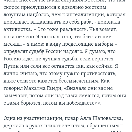
«Конечно, сейчас такая ситуация в России, что там
скорее прислушаются к довольно жестким
лозунгам нацболов, чем к интеллигенции, которая
призывает выдавливать из себя раба, - признала
активистка. – Это тоже реальность. Чья возмет,
пока не ясно. Ясно только то, что ближайшие
месяцы – я имею в виду предстоящие выборы –
определят судьбу России надолго. Я думаю, что
Россию ждет не лучшая судьба, если вернется
Путин или если все останется так, как сейчас. Я
лично считаю, что этому нужно противостоять,
даже если это кажется бессмысленным. Как
говорил Махатма Ганди, «Вначале они вас не
замечают, потом они над вами смеются, потом они
с вами борются, потом вы побеждаете»».
Одна из участниц акции, повар Алла Шаповалова,
держала в руках плакат с текстом, обращенным к