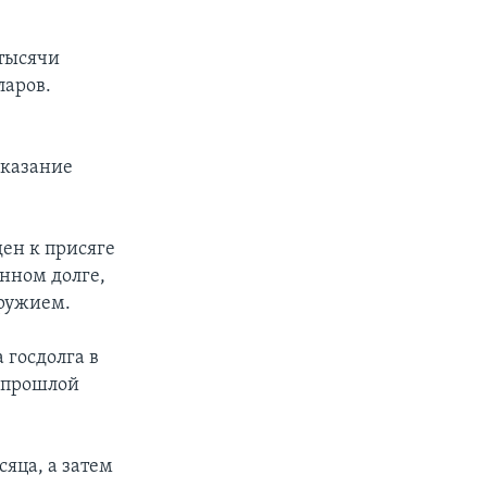
 тысячи
ларов.
оказание
ен к присяге
енном долге,
оружием.
 госдолга в
а прошлой
сяца, а затем