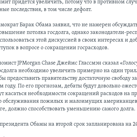
мит придется увеличить, потому что в противном случ
ые последствия, в том числе дефолт.
мократ Барак Обама заявил, что не намерен обсуждать
овышение потолка госдолга, однако законодатели-ре
пользоваться этой дискуссией в своих интересах и до
ступок в вопросе о сокращении госрасходов.
омист JPMorgan Chase Джеймс Глассмэн сказал «Голо
госдолга необходимо увеличить примерно на один три
обы предоставить правительству достаточную свободу 
м году. По его прогнозам, дебаты будут довольно ожес
ут касаться необходимости сокращений расходов на 
 обслуживания пожилых и малоимущих американцев, 
ге, должно способствовать уменьшению самого долга.
президента Обамы на второй срок запланирована на 2