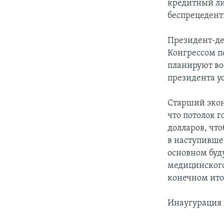
кредитный ли
беспрецедентн
Президент-де
Конгрессом п
планируют вос
президента у
Старший экон
что потолок 
долларов, чт
в наступивше
основном буд
медицинского
конечном ито
Инаугурация 