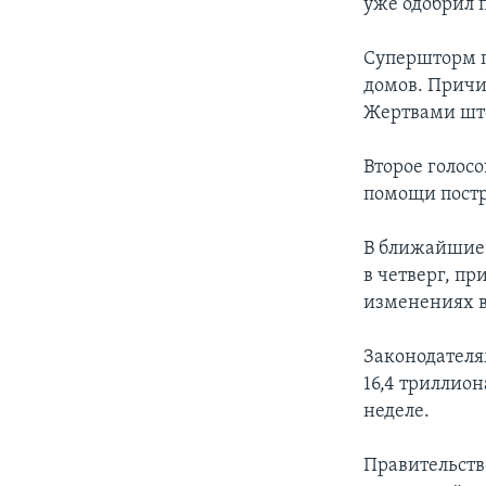
уже одобрил 
Супершторм п
домов. Причи
Жертвами што
Второе голос
помощи постр
В ближайшие 
в четверг, пр
изменениях в
Законодателя
16,4 триллио
неделе.
Правительство