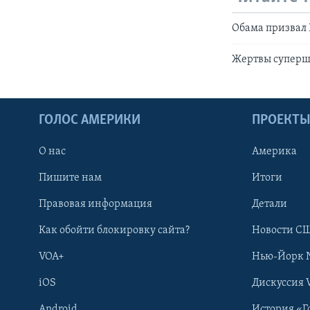
Обама призвал 
Жертвы суперш
ГОЛОС АМЕРИКИ
ПРОЕКТ
О нас
Америка
Пишите нам
Итоги
Правовая информация
Детали
Как обойти блокировку сайта?
Новости СШ
VOA+
Нью-Йорк 
iOS
Дискуссия 
Android
История «Г