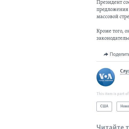
Президент со
предложения 
массовой стр
Кроме того, 
законодательс
Поделит
Слу
This item is part of
США
Ново
Читайте 