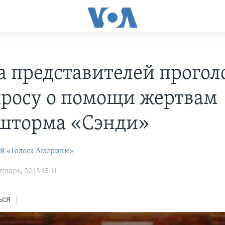
а представителей прогол
просу о помощи жертвам
шторма «Сэнди»
ей «Голоса Америки»
варь, 2013 15:11
ься