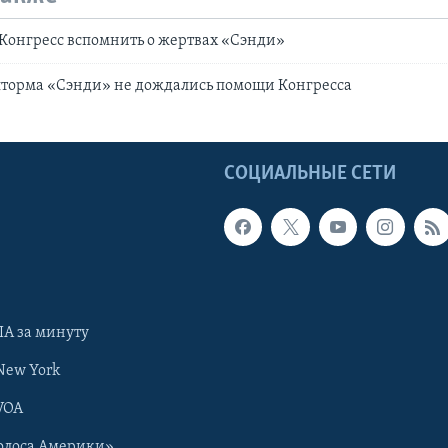
Конгресс вспомнить о жертвах «Сэнди»
торма «Сэнди» не дождались помощи Конгресса
Ы
СОЦИАЛЬНЫЕ СЕТИ
А за минуту
New York
VOA
олоса Америки»