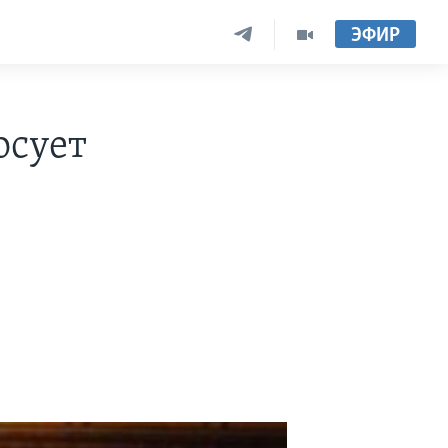
ЭФИР
осует