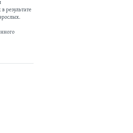
и
 в результате
зрослых.
онного