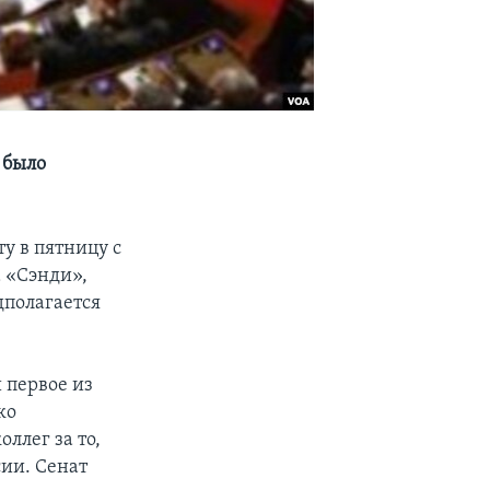
 было
у в пятницу с
 «Сэнди»,
дполагается
 первое из
ко
ллег за то,
ии. Сенат