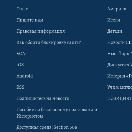
О нас
Америка
Пишите нам
Итоги
Правовая информация
Детали
Как обойти блокировку сайта?
Новости СШ
VOA+
Нью-Йорк 
iOS
Дискуссия 
Android
История «Г
RSS
Учим англ
Learning English
Подпишитесь на новости
ПОЗИЦИЯ 
Пособие по безопасному пользованию
СОЦИАЛЬНЫЕ СЕТИ
Интернетом
Доступная среда: Section 508