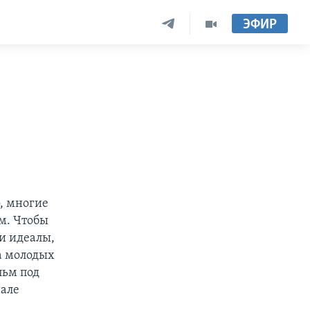
ЭФИР
, многие
м. Чтобы
и идеалы,
а молодых
льм под
иале