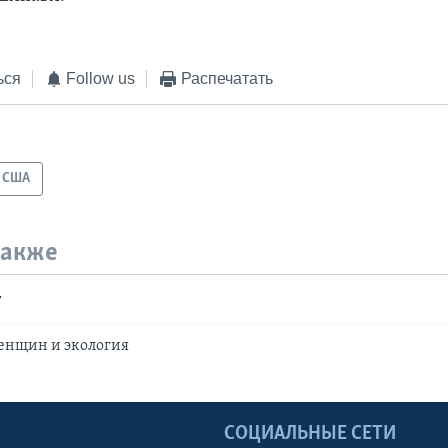
ься
Follow us
Распечатать
США
также
т
женщин и экология
Ы
СОЦИАЛЬНЫЕ СЕТИ