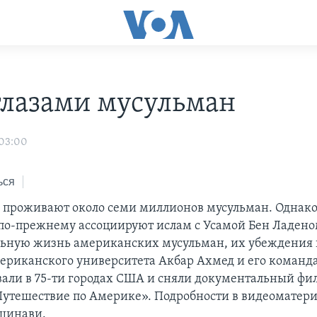
лазами мусульман
 03:00
ься
 проживают около семи миллионов мусульман. Однако
о-прежнему ассоциируют ислам с Усамой Бен Ладено
льную жизнь американских мусульман, их убеждения 
ериканского университета Акбар Ахмед и его команд
али в 75-ти городах США и сняли документальный фи
утешествие по Америке». Подробности в видеоматер
шинави.