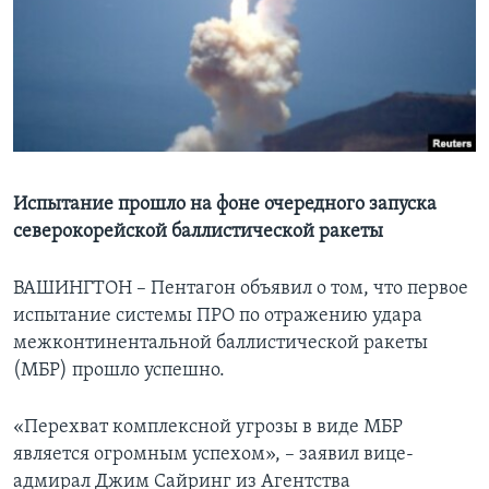
Learning English
СОЦИАЛЬНЫЕ СЕТИ
Языки
Испытание прошло на фоне очередного запуска
северокорейской баллистической ракеты
ВАШИНГТОН – Пентагон объявил о том, что первое
испытание системы ПРО по отражению удара
межконтинентальной баллистической ракеты
(МБР) прошло успешно.
«Перехват комплексной угрозы в виде МБР
является огромным успехом», – заявил вице-
адмирал Джим Сайринг из Агентства