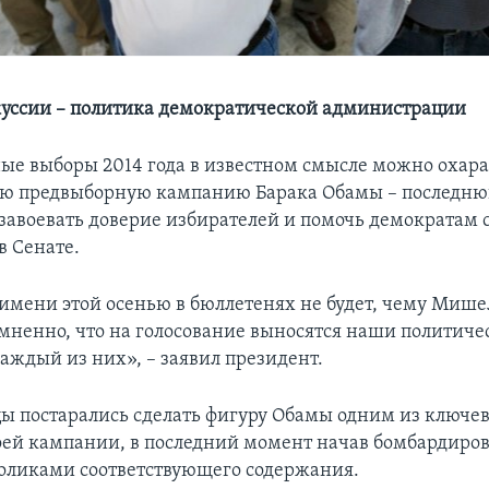
куссии – политика демократической администрации
е выборы 2014 года в известном смысле можно охара
ю предвыборную кампанию Барака Обамы – последню
завоевать доверие избирателей и помочь демократам 
в Сенате.
 имени этой осенью в бюллетенях не будет, чему Мише
омненно, что на голосование выносятся наши политиче
аждый из них», – заявил президент.
ы постарались сделать фигуру Обамы одним из ключе
оей кампании, в последний момент начав бомбардиров
оликами соответствующего содержания.