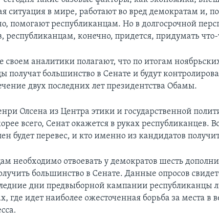
ая ситуация в мире, работают во вред демократам и, п
о, помогают республиканцам. Но в долгосрочной перс
в, республиканцам, конечно, придется, придумать что-
е своем аналитики полагают, что по итогам ноябрьски
ы получат большинство в Сенате и будут контролирова
течение двух последних лет президентства Обамы.
Генри Олсена из Центра этики и государственной полит
скорее всего, Сенат окажется в руках республиканцев. В
ен будет перевес, и кто именно из кандидатов получит
ам необходимо отвоевать у демократов шесть дополн
получить большинство в Сенате. Данные опросов свидет
оследние дни предвыборной кампании республиканцы 
х, где идет наиболее ожесточенная борьба за места в 
сса.