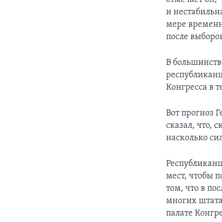
и нестабильн
мере временн
после выборо
В большинств
республиканц
Конгресса в 
Вот прогноз 
сказал, что, 
насколько сил
Республиканц
мест, чтобы 
том, что в п
многих штата
палате Конгре