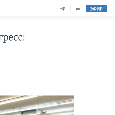
ЭФИР
ресс: