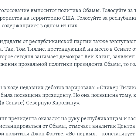
голосование выносится политика Обамы. Голосуйте за т
ррористов на территорию США. Голосуйте за республик
, содержащийся в одном из них.
ндидаты от республиканской партии также выступают
а. Так, Том Тиллис, претендующий на место в Сенате 
торое сегодня занимает демократ Кей Хаган, заявляет:
лжения провальной политики президента Обамы, то го
н в ходе недавних дебатов парировала: «Спикер Тиллис
 была посвящена президенту. Но она посвящена тому, к
 (в Сенате) Северную Каролину».
нг президента оказался на руку республиканцам и за
истанцироваться от Обамы, отмечает аналитик Центра
й политики Джон Фортье. «Во-первых, – констатирует 