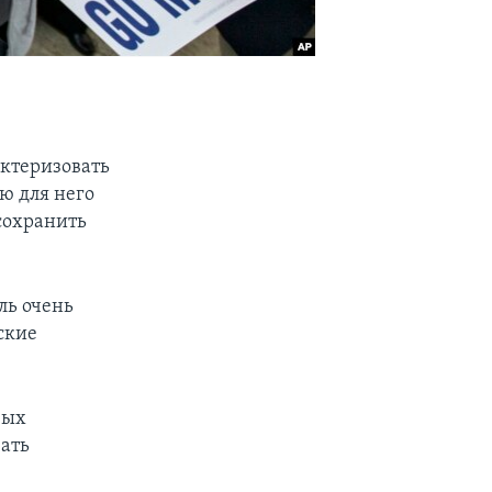
ктеризовать
ю для него
сохранить
ль очень
ские
вых
ать