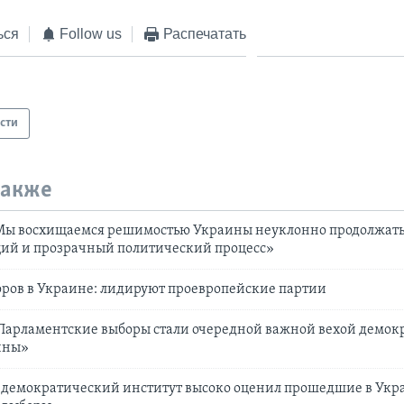
ься
Follow us
Распечатать
сти
также
Мы восхищаемся решимостью Украины неуклонно продолжат
ий и прозрачный политический процесс»
оров в Украине: лидируют проевропейские партии
«Парламентские выборы стали очередной важной вехой демок
ины»
демократический институт высоко оценил прошедшие в Укр