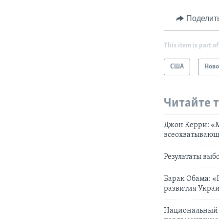
Поделит
This item is part of
США
Ново
Читайте 
Джон Керри: «
всеохватывающ
Результаты выб
Барак Обама: 
развития Укра
Национальный 