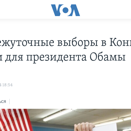
жуточные выборы в Конг
и для президента Обамы
4 18:54
ься