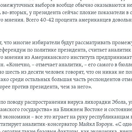
ромежуточных выборов вообще обычно оказываются не 
 во-вторых, у президента сейчас плохие показатели в 
о мнения. Всего 40-42 процента американцев довольн
ет, что многие избиратели будут рассматривать проме
еферендум по политике президента, считает аналитик
о мнения из Американского института предпринимат
. «Конечно, – отмечает аналитик, – его самого в бюлл
но шесть из десяти человек говорят, что он никак не п
ако среди остальных большая часть респондентов отме
корее против президента, чем за него».
 по поводу распространения вируса лихорадки Эбола, 
амского государства» на Ближнем Востоке и состояни
 экономики – все это играет на руку республиканцам 
статирует аналитик-консерватор Майкл Бэроун. «С одн
 – сегодня такие базовые факторы, как экономика, вне