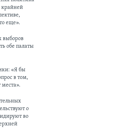
о крайней
пективе,
то еще».
х выборов
ть обе палаты
ики: «Я бы
опрос в том,
 места».
ительных
ельствуют о
лидируют во
верхней