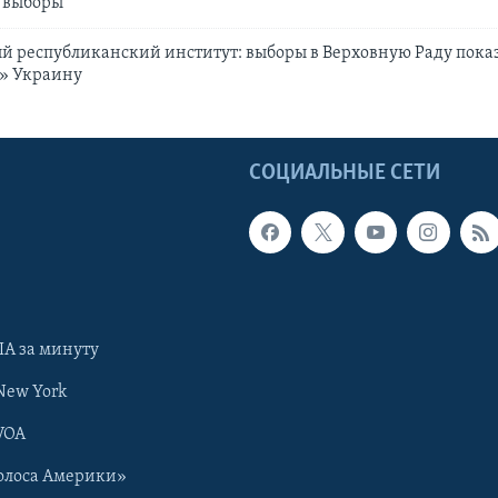
 выборы
 республиканский институт: выборы в Верховную Раду пока
ь» Украину
Ы
СОЦИАЛЬНЫЕ СЕТИ
А за минуту
New York
VOA
олоса Америки»