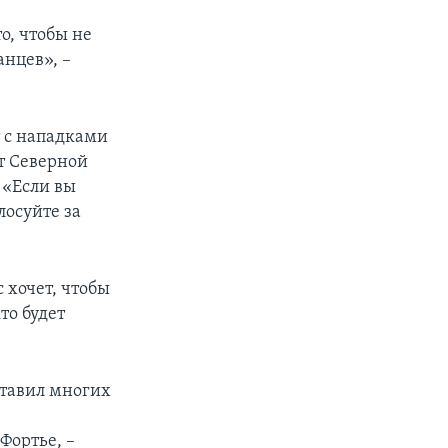
о, чтобы не
анцев», –
 с нападками
от Северной
 «Если вы
лосуйте за
 хочет, чтобы
то будет
ставил многих
Фортье, –