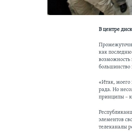
В центре дис
Промежуточны
как последню
возможность 
большинство 
«Итак, моего
рада. Но нес
принципы – к
Республиканц
элементов св
телеканалы р