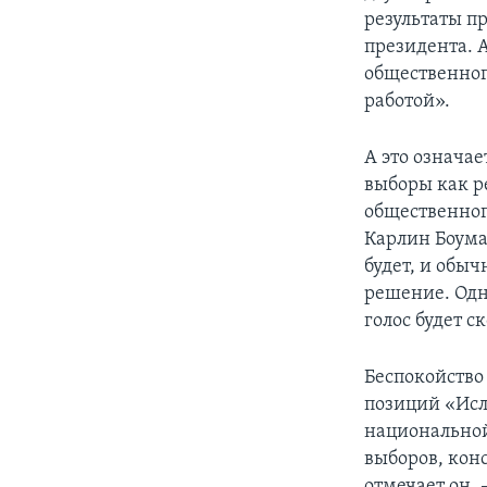
результаты п
президента. А
общественног
работой».
А это означа
выборы как р
общественног
Карлин Боуман
будет, и обыч
решение. Одн
голос будет с
Беспокойство
позиций «Исл
национальной
выборов, кон
отмечает он,