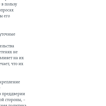
в пользу
опросах
ы его
жуточные
ельства
етенях не
овлияет на их
чает, что их
укрепление
е
в преддверии
ой стороны, –
шняя политика