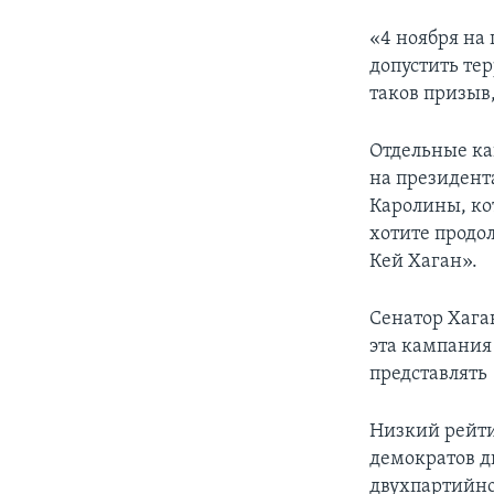
«4 ноября на 
допустить те
таков призыв
Отдельные ка
на президент
Каролины, ко
хотите продо
Кей Хаган».
Сенатор Хага
эта кампания
представлять
Низкий рейти
демократов д
двухпартийно