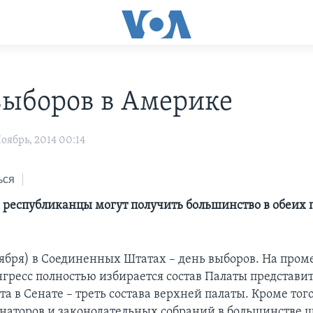
выборов в Америке
оябрь, 2014 00:14
ься
 республиканцы могут получить большинство в обеих 
оября) в Соединенных Штатах – день выборов. На про
нгресс полностью избирается состав Палаты представит
ста в Сенате – треть состава верхней палаты. Кроме тог
наторов и законодательных собраний в большинстве ш