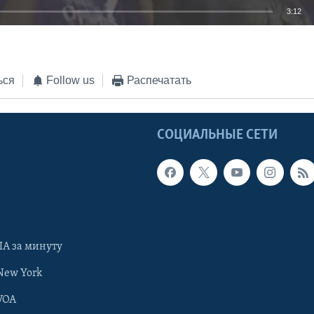
3:12
EMBED
ься
Follow us
Распечатать
Ы
СОЦИАЛЬНЫЕ СЕТИ
А за минуту
New York
VOA