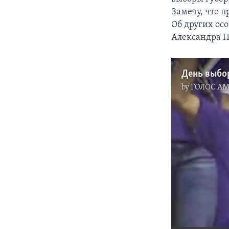
Замечу, что 
Об других ос
Александра П
День выбо
by
ГОЛОС А