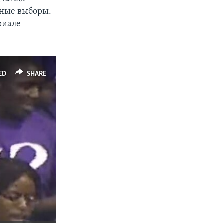
чные выборы.
риале
ED
SHARE