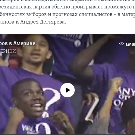
президентская партия обычно проигрывает промежуто
обенностях выборов и прогнозах специалистов – в мате
анова и Андрея Дегтярева.
ров в Америке
EMB
МЕРИКИ
No media source currently available