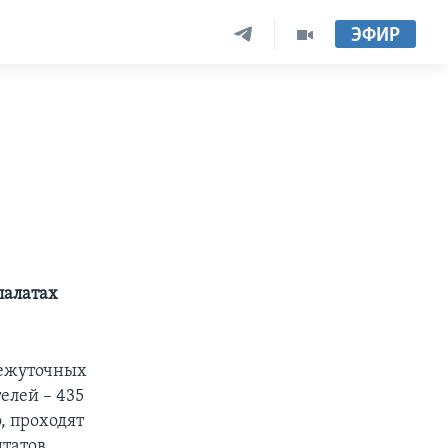
ЭФИР
палатах
межуточных
елей – 435
о, проходят
татов.