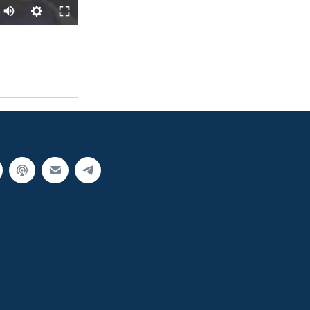
SHARE
px
width