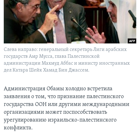
Learning English
СОЦИАЛЬНЫЕ СЕТИ
Слева направо: генеральный секретарь Лиги арабских
государств Амр Мусса, глава Палестинской
Языки
администрации Махмуд Аббас и министр иностранных
дел Катара Шейк Хамад Бин Джассем.
Администрация Обамы холодно встретила
заявления о том, что признание палестинского
государства ООН или другими международными
организациями может поспособствовать
урегулированию израильско-палестинского
конфликта.