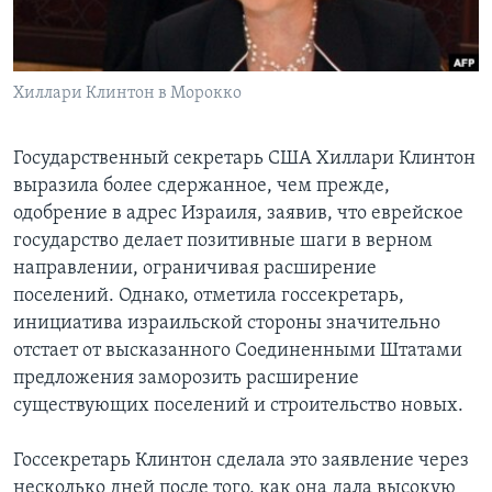
Learning English
Хиллари Клинтон в Морокко
СОЦИАЛЬНЫЕ СЕТИ
Государственный секретарь США Хиллари Клинтон
выразила более сдержанное, чем прежде,
Языки
одобрение в адрес Израиля, заявив, что еврейское
государство делает позитивные шаги в верном
направлении, ограничивая расширение
поселений. Однако, отметила госсекретарь,
инициатива израильской стороны значительно
отстает от высказанного Соединенными Штатами
предложения заморозить расширение
существующих поселений и строительство новых.
Госсекретарь Клинтон сделала это заявление через
несколько дней после того, как она дала высокую