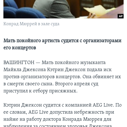
Learning English
Конрад Мюррей в зале суда
СОЦИАЛЬНЫЕ СЕТИ
Мать покойного артиста судится с организаторами
его концертов
Языки
ВАШИНГТОН —
Мать покойного музыканта
Майкла Джексона Кэтрин Джексон подала иск
против организаторов концертов. Она обвиняет их
в смерти своего сына. Второго апреля суд
приступил к отбору присяжных.
Кэтрин Джексон судится с компанией AEG Live. По
ее словам, AEG Live допустила небрежность при
найме на работу доктора Конрада Мюррея для
наблюдения за состоянием здоровья Джексона