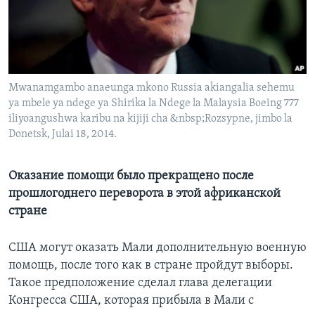
Learning English
СОЦИАЛЬНЫЕ СЕТИ
Mwanamgambo anaeunga mkono Russia akiangalia sehemu
ya mbele ya ndege ya Shirika la Ndege la Malaysia Boeing 777
iliyoangushwa karibu na kijiji cha &nbsp;Rozsypne, jimbo la
Языки
Donetsk, Julai 18, 2014.
Оказание помощи было прекращено после
прошлогоднего переворота в этой африканской
стране
США могут оказать Мали дополнительную военную
помощь, после того как в стране пройдут выборы.
Такое предположение сделал глава делегации
Конгресса США, которая прибыла в Мали с