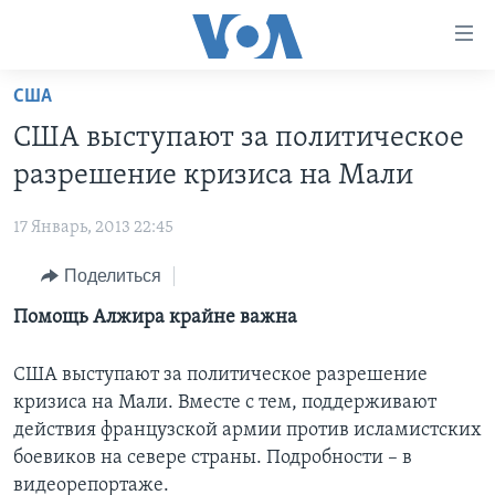
Линки
доступности
Перейти
США
на
ГЛАВНОЕ
США выступают за политическое
основной
ПРОГРАММЫ
контент
разрешение кризиса на Мали
ПРОЕКТЫ
Перейти
АМЕРИКА
к
17 Январь, 2013 22:45
ЭКСПЕРТИЗА
НОВОСТИ ЗА МИНУТУ
УЧИМ АНГЛИЙСКИЙ
основной
Поделиться
ИНТЕРВЬЮ
ИТОГИ
НАША АМЕРИКАНСКАЯ ИСТОРИЯ
навигации
Перейти
ФАКТЫ ПРОТИВ ФЕЙКОВ
Помощь Алжира крайне важна
ПОЧЕМУ ЭТО ВАЖНО?
А КАК В АМЕРИКЕ?
в
ЗА СВОБОДУ ПРЕССЫ
ДИСКУССИЯ VOA
АРТЕФАКТЫ
поиск
США выступают за политическое разрешение
УЧИМ АНГЛИЙСКИЙ
ДЕТАЛИ
АМЕРИКАНСКИЕ ГОРОДКИ
кризиса на Мали. Вместе с тем, поддерживают
действия французской армии против исламистских
ВИДЕО
НЬЮ-ЙОРК NEW YORK
ТЕСТЫ
боевиков на севере страны. Подробности – в
ПОДПИСКА НА НОВОСТИ
АМЕРИКА. БОЛЬШОЕ ПУТЕШЕСТВИЕ
видеорепортаже.