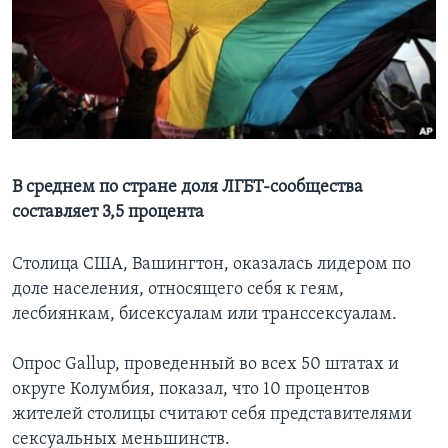
Learning English
СОЦИАЛЬНЫЕ СЕТИ
Языки
В среднем по стране доля ЛГБТ-сообщества
составляет 3,5 процента
Столица США, Вашингтон, оказалась лидером по
доле населения, относящего себя к геям,
лесбиянкам, бисексуалам или транссексуалам.
Опрос Gallup, проведенный во всех 50 штатах и
округе Колумбия, показал, что 10 процентов
жителей столицы считают себя представителями
сексуальных меньшинств.