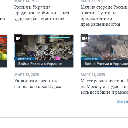
МАРТ 14, 2025
МАРТ 13, 2025
Россия и Украина
Мяч на стороне России:
продолжают обмениваться
ответил Путин на
оей
ударами беспилотников
предложение о
прекращении огня
МАРТ 12, 2025
МАРТ 11, 2025
Украинские военные
Массированная атака
оставляют город Суджа
на Москву и Подмосков
есть погибшие и ране
Все э
Ы