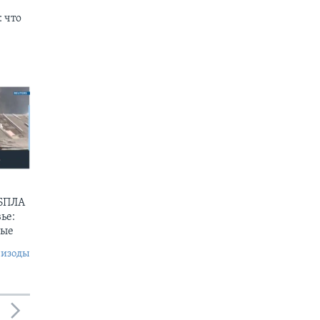
 что
 БПЛА
ье:
ные
пизоды