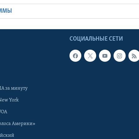
АММЫ
Ы
СОЦИАЛЬНЫЕ СЕТИ
А за минуту
New York
VOA
олоса Америки»
ийский