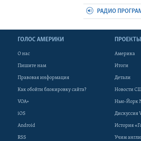
РАДИО ПРОГР
ГОЛОС АМЕРИКИ
ПРОЕКТ
О нас
Америка
Пишите нам
Итоги
Правовая информация
Детали
Как обойти блокировку сайта?
Новости СШ
VOA+
Нью-Йорк 
iOS
Дискуссия 
Android
История «Г
RSS
Учим англ