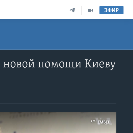
ЭФИР
х новой помощи Киеву
EMBED