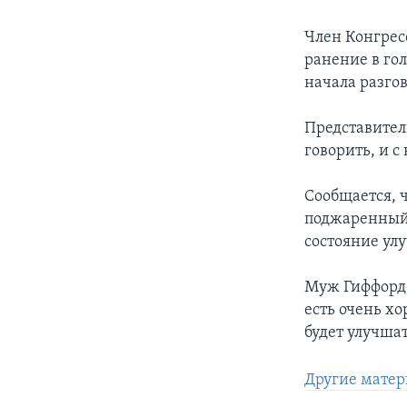
Член Конгрес
ранение в гол
начала разго
Представител
говорить, и с
Сообщается, ч
поджаренный 
состояние ул
Муж Гиффордс
есть очень х
будет улучша
Другие матер