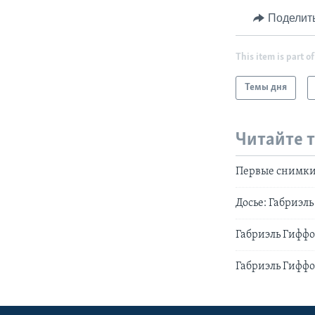
Поделит
This item is part of
Темы дня
Читайте 
Первые снимки
Досье: Габриэл
Габриэль Гиффо
Габриэль Гиффо