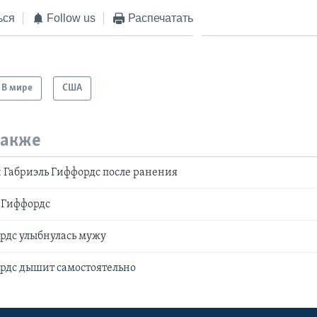
ься
Follow us
Распечатать
В мире
США
также
 Габриэль Гиффордс после ранения
ь Гиффордс
рдс улыбнулась мужу
рдс дышит самостоятельно