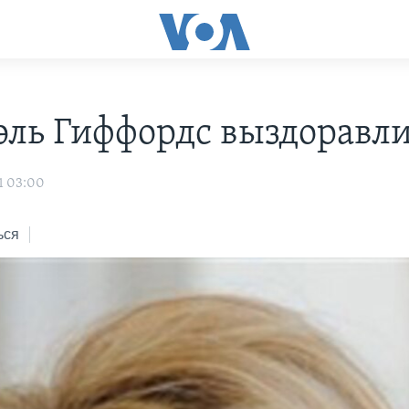
эль Гиффордс выздоравл
1 03:00
ься