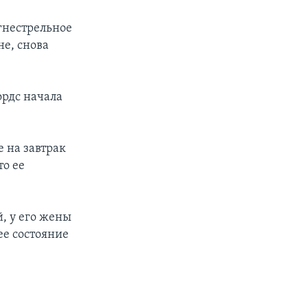
гнестрельное
не, снова
ордс начала
е на завтрак
то ее
, у его жены
ее состояние