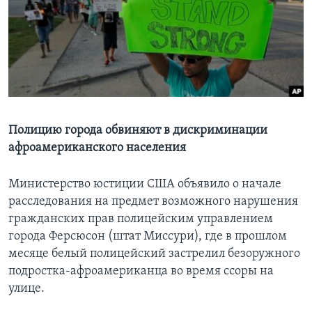
Learning English
СОЦИАЛЬНЫЕ СЕТИ
Языки
Полицию города обвиняют в дискриминации
афроамериканского населения
Министерство юстиции США объявило о начале
расследования на предмет возможного нарушения
гражданских прав полицейским управлением
города Ферсюсон (штат Миссури), где в прошлом
месяце белый полицейский застрелил безоружного
подростка-афроамериканца во время ссоры на
улице.