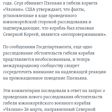
года. Сеул обвиняет Пхеньян в гибели корвета
Learning English
«Чхонан». США утверждают, что факты,
установленные в ходе проведенного
южнокорейской стороной расследования и
СОЦИАЛЬНЫЕ СЕТИ
подтверждающие, что корабль был атакован
Северной Кореей, являются «неопровержимыми».
Языки
По сообщениям Госдепартамента, еще одно
расследование обстоятельств гибели корабля
представляется необоснованным, и теперь
международному сообществу следует
сосредоточить внимание на надлежащей реакции
на провокационное поведение Пхеньяна.
Эти комментарии последовали в ответ на запрос о
проведении нового расследования обстоятельств
гибели южнокорейского военного корабля
«Чхонан» 26 марта, направленный Северной