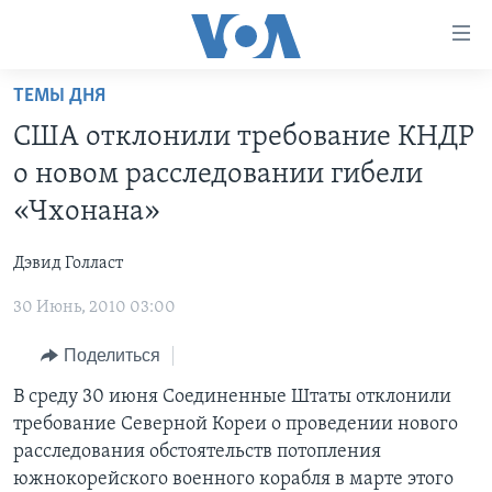
Линки
доступности
Перейти
ТЕМЫ ДНЯ
на
ГЛАВНОЕ
США отклонили требование КНДР
основной
ПРОГРАММЫ
контент
о новом расследовании гибели
ПРОЕКТЫ
Перейти
АМЕРИКА
«Чхонана»
к
ЭКСПЕРТИЗА
НОВОСТИ ЗА МИНУТУ
УЧИМ АНГЛИЙСКИЙ
основной
Дэвид Голласт
ИНТЕРВЬЮ
ИТОГИ
НАША АМЕРИКАНСКАЯ ИСТОРИЯ
навигации
Перейти
30 Июнь, 2010 03:00
ФАКТЫ ПРОТИВ ФЕЙКОВ
ПОЧЕМУ ЭТО ВАЖНО?
А КАК В АМЕРИКЕ?
в
ЗА СВОБОДУ ПРЕССЫ
Поделиться
ДИСКУССИЯ VOA
АРТЕФАКТЫ
поиск
УЧИМ АНГЛИЙСКИЙ
ДЕТАЛИ
АМЕРИКАНСКИЕ ГОРОДКИ
В среду 30 июня Соединенные Штаты отклонили
требование Северной Кореи о проведении нового
ВИДЕО
НЬЮ-ЙОРК NEW YORK
ТЕСТЫ
расследования обстоятельств потопления
ПОДПИСКА НА НОВОСТИ
АМЕРИКА. БОЛЬШОЕ ПУТЕШЕСТВИЕ
южнокорейского военного корабля в марте этого