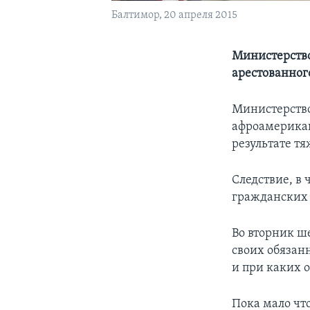
Балтимор, 20 апреля 2015
Министерство
арестованног
Министерство
афроамерикан
результате т
Следствие, в
гражданских 
Во вторник ш
своих обязан
и при каких о
Пока мало чт