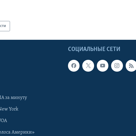
сти
Ы
СОЦИАЛЬНЫЕ СЕТИ
А за минуту
New York
VOA
олоса Америки»