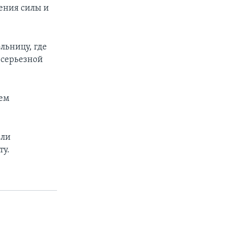
ения силы и
льницу, где
и серьезной
ием
али
ту.