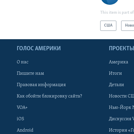
This item is part of
США
Ново
ГОЛОС АМЕРИКИ
ПРОЕКТ
О нас
Америка
Пишите нам
Итоги
Правовая информация
Детали
Как обойти блокировку сайта?
Новости СШ
VOA+
Нью-Йорк 
iOS
Дискуссия 
Android
История «Г