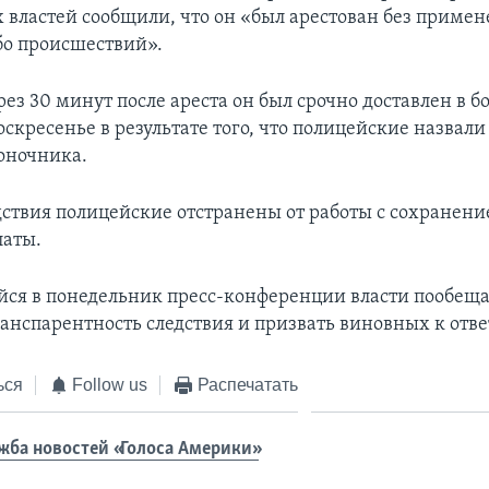
 властей сообщили, что он «был арестован без примен
бо происшествий».
з 30 минут после ареста он был срочно доставлен в бо
оскресенье в результате того, что полицейские назвал
оночника.
дствия полицейские отстранены от работы с сохранен
латы.
йся в понедельник пресс-конференции власти пообещ
анспарентность следствия и призвать виновных к отве
ься
Follow us
Распечатать
жба новостей «Голоса Америки»