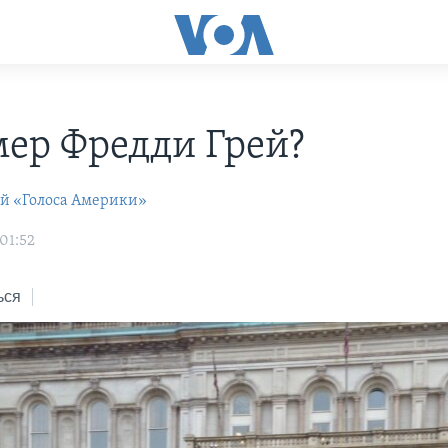
мер Фредди Грей?
ей «Голоса Америки»
01:52
ься