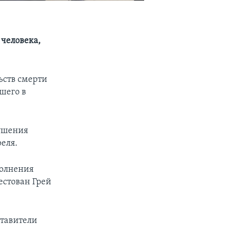
 человека,
ьств смерти
шего в
рушения
еля.
полнения
естован Грей
ставители