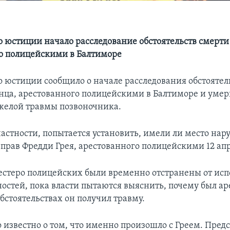
 юстиции начало расследование обстоятельств смерти
о полицейскими в Балтиморе
 юстиции сообщило о начале расследования обстоятел
ца, арестованного полицейскими в Балтиморе и умер
яжелой травмы позвоночника.
 частности, попытается установить, имели ли место на
прав Фредди Грея, арестованного полицейскими 12 апр
естеро полицейских были временно отстранены от ис
ностей, пока власти пытаются выяснить, почему был ар
бстоятельствах он получил травму.
о известно о том, что именно произошло с Греем. Пред