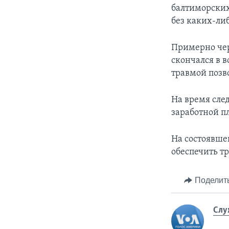
балтиморских
без каких-ли
Примерно чере
скончался в в
травмой позв
На время сле
заработной п
На состоявше
обеспечить тр
Поделит
Слу