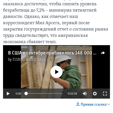
оказалось достаточно, чтобы снизить уровень
Learning English
безработицы до 7,2% – минимума пятилетней
давности. Однако, как отмечает наш
СОЦИАЛЬНЫЕ СЕТИ
корреспондент Мил Арсега, первый после
закрытия госучреждений отчет о состоянии рынка
труда свидетельствует, что американская
экономика сбавляет темп.
Языки
В США в сентябре прибавилось 148 000 рабочих мест
by
ГОЛОС АМЕРИКИ
No media source currently available
0:00
0:02:09
Прямая ссылка