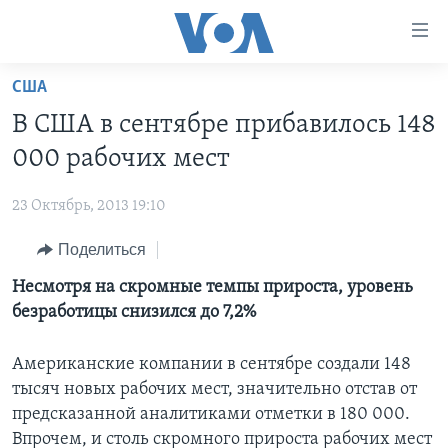
Линки
доступности
Перейти
США
на
ГЛАВНОЕ
В США в сентябре прибавилось 148
основной
ПРОГРАММЫ
контент
000 рабочих мест
ПРОЕКТЫ
Перейти
АМЕРИКА
к
23 Октябрь, 2013 19:10
ЭКСПЕРТИЗА
НОВОСТИ ЗА МИНУТУ
УЧИМ АНГЛИЙСКИЙ
основной
Поделиться
ИНТЕРВЬЮ
ИТОГИ
НАША АМЕРИКАНСКАЯ ИСТОРИЯ
навигации
Перейти
ФАКТЫ ПРОТИВ ФЕЙКОВ
Несмотря на скромные темпы прироста, уровень
ПОЧЕМУ ЭТО ВАЖНО?
А КАК В АМЕРИКЕ?
в
безработицы снизился до 7,2%
ЗА СВОБОДУ ПРЕССЫ
ДИСКУССИЯ VOA
АРТЕФАКТЫ
поиск
УЧИМ АНГЛИЙСКИЙ
ДЕТАЛИ
АМЕРИКАНСКИЕ ГОРОДКИ
Американские компании в сентябре создали 148
тысяч новых рабочих мест, значительно отстав от
ВИДЕО
НЬЮ-ЙОРК NEW YORK
ТЕСТЫ
предсказанной аналитиками отметки в 180 000.
ПОДПИСКА НА НОВОСТИ
АМЕРИКА. БОЛЬШОЕ ПУТЕШЕСТВИЕ
Впрочем, и столь скромного прироста рабочих мест