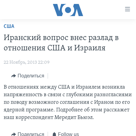
Линки
доступности
Перейти
США
на
ГЛАВНОЕ
Иранский вопрос внес разлад в
основной
ПРОГРАММЫ
контент
отношения США и Израиля
ПРОЕКТЫ
Перейти
АМЕРИКА
к
22 Ноябрь, 2013 22:09
ЭКСПЕРТИЗА
НОВОСТИ ЗА МИНУТУ
УЧИМ АНГЛИЙСКИЙ
основной
Поделиться
ИНТЕРВЬЮ
ИТОГИ
НАША АМЕРИКАНСКАЯ ИСТОРИЯ
навигации
Перейти
ФАКТЫ ПРОТИВ ФЕЙКОВ
В отношениях между США и Израилем возникла
ПОЧЕМУ ЭТО ВАЖНО?
А КАК В АМЕРИКЕ?
в
напряженность в связи с глубокими разногласиями
ЗА СВОБОДУ ПРЕССЫ
ДИСКУССИЯ VOA
АРТЕФАКТЫ
поиск
по поводу возможного соглашения с Ираном по его
УЧИМ АНГЛИЙСКИЙ
ДЕТАЛИ
АМЕРИКАНСКИЕ ГОРОДКИ
ядерной программе. Подробнее об этом расскажет
наш корреспондент Мередит Бьюэл.
ВИДЕО
НЬЮ-ЙОРК NEW YORK
ТЕСТЫ
ПОДПИСКА НА НОВОСТИ
АМЕРИКА. БОЛЬШОЕ ПУТЕШЕСТВИЕ
Поделиться
Follow us