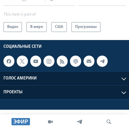
Learning English
This item is part of
СОЦИАЛЬНЫЕ СЕТИ
Видео
В мире
США
Программы
СОЦИАЛЬНЫЕ СЕТИ
Языки
ГОЛОС АМЕРИКИ
ПРОЕКТЫ
ЭФИР