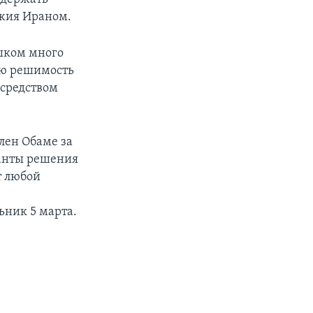
жия Ираном.
ишком много
ою решимость
осредством
лен Обаме за
ианты решения
т любой
ьник 5 марта.