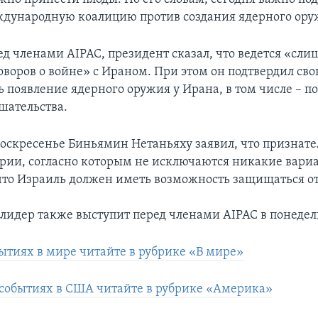
дународную коалицию против создания ядерного ору
ед членами AIPAC, президент сказал, что ведется «сл
оворов о войне» с Ираном. При этом он подтвердил св
ь появление ядерного оружия у Ирана, в том числе – п
шательства.
оскресенье Биньямин Нетаньяху заявил, что признате
рии, согласно которым не исключаются никакие вар
что Израиль должен иметь возможность защищаться о
лидер также выступит перед членами AIPAC в понедел
бытиях в мире читайте в рубрике «В мире»
событиях в США читайте в рубрике «Америка»