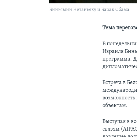
Биньямин Нетаньяху и Барак Обама
Тема перегов
В понедельни
Израиля Бинь
программа. Д
дипломатичес
Встреча в Бел
международно
возможность 
объектам.
Выступая в в
связям (AIPA
давление дол