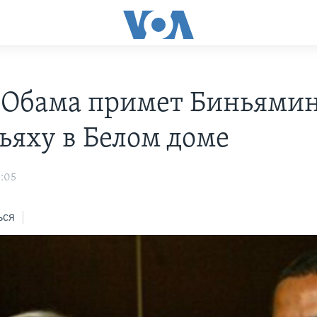
 Обама примет Биньями
ьяху в Белом доме
3:05
ься