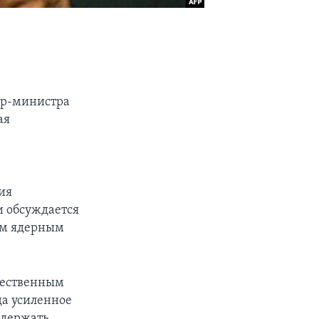
ер-министра
ая
ия
и обсуждается
им ядерным
щественным
да усиленное
ддержать