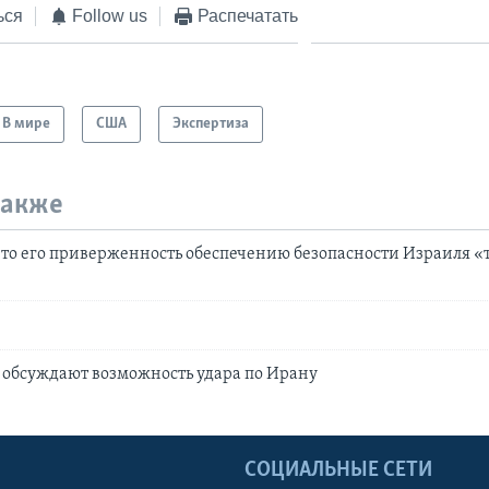
ься
Follow us
Распечатать
В мире
США
Экспертиза
также
что его приверженность обеспечению безопасности Израиля «
н
 обсуждают возможность удара по Ирану
Ы
СОЦИАЛЬНЫЕ СЕТИ