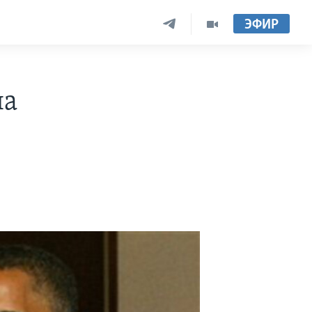
ЭФИР
на