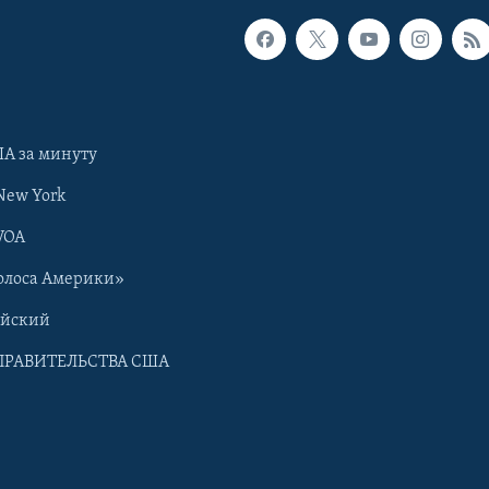
А за минуту
New York
VOA
олоса Америки»
ийский
ПРАВИТЕЛЬСТВА США