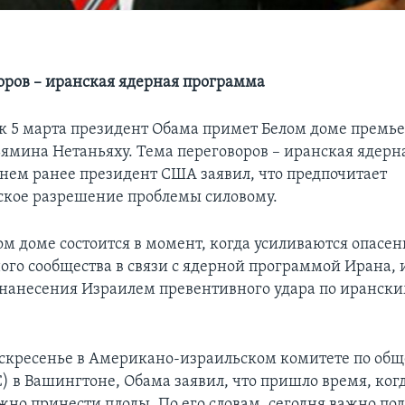
оров – иранская ядерная программа
к 5 марта президент Обама примет Белом доме премь
ямина Нетаньяху. Тема переговоров – иранская ядерн
нем ранее президент США заявил, что предпочитает
кое разрешение проблемы силовому.
ом доме состоится в момент, когда усиливаются опасен
го сообщества в связи с ядерной программой Ирана, 
нанесения Израилем превентивного удара по иранск
оскресенье в Американо-израильском комитете по об
C) в Вашингтоне, Обама заявил, что пришло время, ког
жно принести плоды. По его словам, сегодня важно по