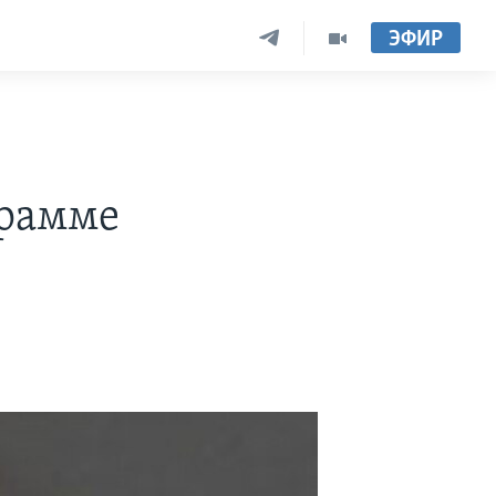
ЭФИР
грамме