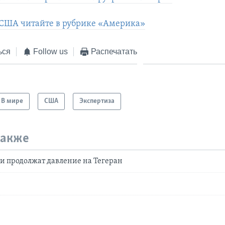
 США читайте в рубрике «Америка»
ься
Follow us
Распечатать
В мире
США
Экспертиза
также
и продолжат давление на Тегеран
н