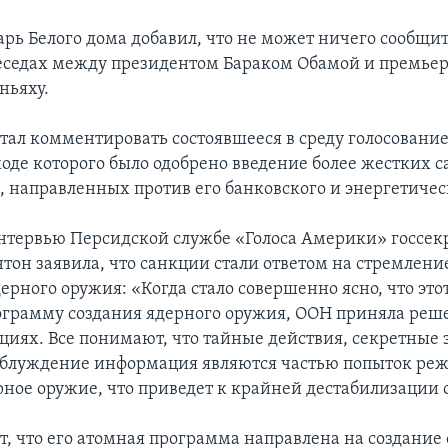
арь Белого дома добавил, что не может ничего сообщит
еседах между президентом Бараком Обамой и премье
ньяху.
стал комментировать состоявшееся в среду голосовани
 ходе которого было одобрено введение более жестких 
, направленных против его банковского и энергетичес
нтервью Персидской службе «Голоса Америки» госсек
тон заявила, что санкции стали ответом на стремлени
ерного оружия: «Когда стало совершенно ясно, что эт
ограмму создания ядерного оружия, ООН приняла реш
циях. Все понимают, что тайные действия, секретные 
аблуждение информация являются частью попыток ре
рное оружие, что приведет к крайней дестабилизации 
т, что его атомная программа направлена на создание