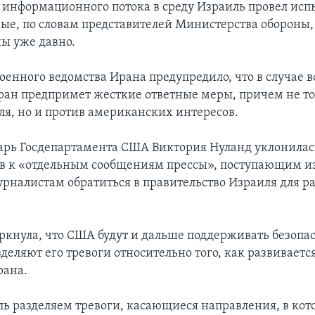
о информационного потока в среду Израиль провел ис
рые, по словам представителей Министерства обороны,
ы уже давно.
военного ведомства Ирана предупредило, что в случае 
ран предпримет жесткие ответные меры, причем не то
ля, но и против американских интересов.
арь Госдепартамента США Виктория Нуланд уклонилас
 к «отдельным сообщениям прессы», поступающим из
рналистам обратиться в правительство Израиля для р
ркнула, что США будут и дальше поддерживать безопа
деляют его тревоги относительно того, как развиваетс
рана.
ь разделяем тревоги, касающиеся направления, в кот