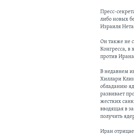
Пресс-секрет
либо новых б
Израиля Нета
Он также не 
Конгресса, в
против Ирана
В недавнем и
Хиллари Клин
обладанию яд
развивает пр
жестких санк
вводящая в з
получить яде
Иран отрицае