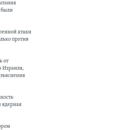
пытания
 были
военной атаки
лько против
ь от
 Израиля,
азъяснения
сность
я ядерная
ором