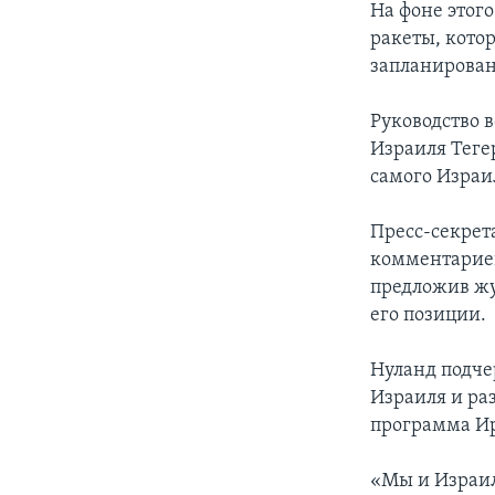
На фоне этог
ракеты, кото
запланирован
Руководство 
Израиля Теге
самого Израи
Пресс-секрет
комментариев
предложив жу
его позиции.
Нуланд подче
Израиля и раз
программа И
«Мы и Израил