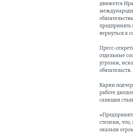
движется Иран
международны
обязательств
предпринять
вернуться к с
Пресс-секрет
отдельные со
угрозам, исх
обязательств.
Карни подчер
работе дипло
санкции стал
«Предприняты
степени, что,
оказали огро