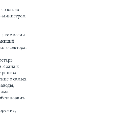
ь о каких-
р-министром
е в комиссии
санкций
кого сектора.
ретарь
е Ирана к
от режим
ение о самых
заводы,
жима
обстановки».
 оружия,