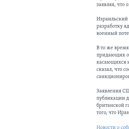
заявляя, что
Израильский 
разработку я
военный поте
В то же врем
придающих ос
касающихся и
сказал, что 
санкциониров
Заявления СШ
публикации д
британской га
того, что Ир
Новости о со