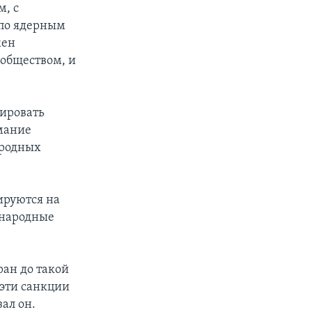
м, с
 по ядерным
жен
обществом, и
тировать
мание
ародных
ируются на
ународные
ан до такой
 эти санкции
ал он.