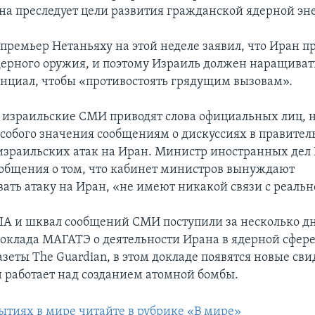
 она преследует цели развития гражданской ядерной эн
премьер Нетаньяху на этой неделе заявил, что Иран п
дерного оружия, и поэтому Израиль должен наращиват
нциал, чтобы «противостоять грядущим вызовам».
я израильские СМИ приводят слова официальных лиц, 
обого значения сообщениям о дискуссиях в правитель
зраильских атак на Иран. Министр иностранных дел
сообщения о том, что кабинет министров вынуждают
ать атаку на Иран, «не имеют никакой связи с реальн
А и шквал сообщений СМИ поступили за несколько д
оклада МАГАТЭ о деятельности Ирана в ядерной сфер
зеты The Guardian, в этом докладе появятся новые сви
ан работает над созданием атомной бомбы.
бытиях в мире читайте в рубрике «В мире»