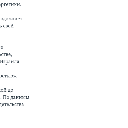
ергетики.
родолжает
ь свой
не
стве,
 Израиля
остью».
ней до
е. По данным
детельства