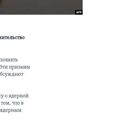
вительство
полнять
 Эти призывы
 обсуждают
су о ядерной
том, что в
о ядерным