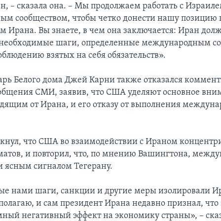
, – сказала она. – Мы продолжаем работать с Израиле
м сообществом, чтобы четко донести нашу позицию
ам Ирана. Вы знаете, в чем она заключается: Иран дол
 необходимые шаги, определенные международным со
облюдению взятых на себя обязательств».
арь Белого дома Джей Карни также отказался коммен
общения СМИ, заявив, что США уделяют основное вни
одящим от Ирана, и его отказу от выполнения междун
кнул, что США во взаимодействии с Ираном концентр
матов, и повторил, что, по мнению Вашингтона, межд
и ясным сигналом Тегерану.
е нами шаги, санкции и другие меры изолировали Ир
 полагаю, и сам президент Ирана недавно признал, что
мный негативный эффект на экономику страны», – сказ