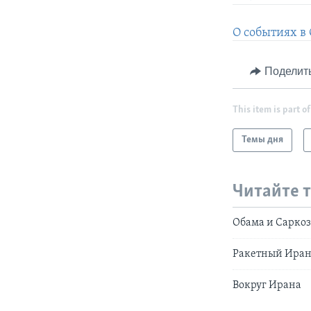
О событиях в
Поделит
This item is part of
Темы дня
Читайте 
Обама и Саркоз
Ракетный Ира
Вокруг Ирана