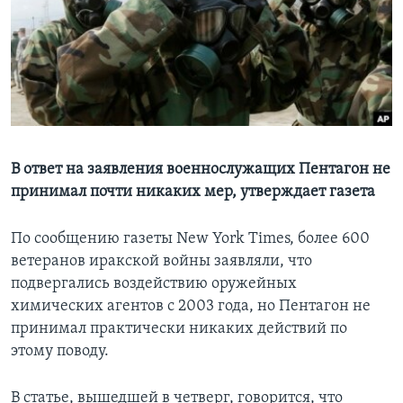
Learning English
СОЦИАЛЬНЫЕ СЕТИ
Языки
В ответ на заявления военнослужащих Пентагон не
принимал почти никаких мер, утверждает газета
По сообщению газеты New York Times, более 600
ветеранов иракской войны заявляли, что
подвергались воздействию оружейных
химических агентов с 2003 года, но Пентагон не
принимал практически никаких действий по
этому поводу.
В статье, вышедшей в четверг, говорится, что