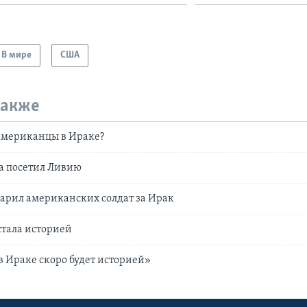
В мире
США
также
американцы в Ираке?
а посетил Ливию
арил американских солдат за Ирак
стала историей
в Ираке скоро будет историей»