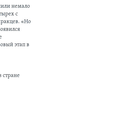
лили немало
тырех с
ракцев. «Но
появился
е
овый этап в
в стране