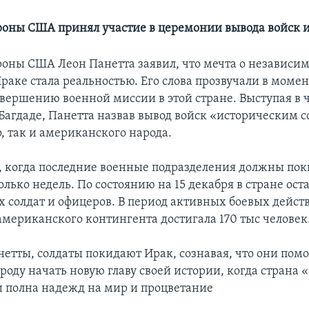
оны США принял участие в церемонии вывода войск 
оны США Леон Панетта заявил, что мечта о независи
раке стала реальностью. Его слова прозвучали в момен
авершению военной миссии в этой стране. Выступая в 
Багдаде, Панетта назвав вывод войск «историческим 
, так и американского народа.
я, когда последние военные подразделения должны пок
олько недель. По состоянию на 15 декабря в стране ост
 солдат и офицеров. В период активных боевых дейст
американского контингента достигала 170 тыс человек
нетты, солдаты покидают Ирак, сознавая, что они пом
роду начать новую главу своей истории, когда страна 
и полна надежд на мир и процветание