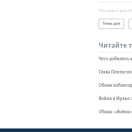
This item is part of
Темы дня
Читайте 
Чего добились 
Глава Пентагон
Обама поблагод
Война в Ираке 
Обама: «Война 