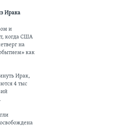
из Ирака
мом и
т, когда США
четверг на
событием» как
инуть Ирак,
аются 4 тыс
вий
.
огли
«освобождена