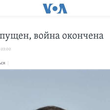
спущен, война окончена
1 03:00
ься