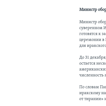
Министр обор
Министр обор
суверенном И
готовятся к з
церемонии в 
для иракского
До 31 декабр
остается неск
американских
численность 
По словам Па
иракскому на
от тирании» 