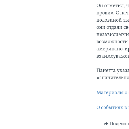
Он отметил, 
крови». С нач
половиной ты
они отдали с
независимый,
возможности 
американо-ир
взаимоуважен
Панетта указа
«значительно
Материалы о 
О событиях в
Поделит