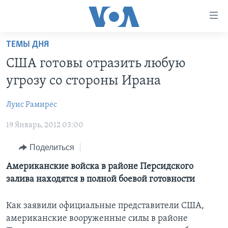
Линки
доступности
Перейти
ТЕМЫ ДНЯ
на
ГЛАВНОЕ
США готовы отразить любую
основной
ПРОГРАММЫ
контент
угрозу со стороны Ирана
ПРОЕКТЫ
Перейти
АМЕРИКА
к
Луис Рамирес
ЭКСПЕРТИЗА
НОВОСТИ ЗА МИНУТУ
УЧИМ АНГЛИЙСКИЙ
основной
19 Январь, 2012 03:00
ИНТЕРВЬЮ
ИТОГИ
НАША АМЕРИКАНСКАЯ ИСТОРИЯ
навигации
Перейти
ФАКТЫ ПРОТИВ ФЕЙКОВ
ПОЧЕМУ ЭТО ВАЖНО?
А КАК В АМЕРИКЕ?
Поделиться
в
ЗА СВОБОДУ ПРЕССЫ
ДИСКУССИЯ VOA
АРТЕФАКТЫ
Американские войска в районе Персидского
поиск
залива находятся в полной боевой готовности
УЧИМ АНГЛИЙСКИЙ
ДЕТАЛИ
АМЕРИКАНСКИЕ ГОРОДКИ
ВИДЕО
НЬЮ-ЙОРК NEW YORK
ТЕСТЫ
Как заявили официальные представители США,
американские вооруженные силы в районе
ПОДПИСКА НА НОВОСТИ
АМЕРИКА. БОЛЬШОЕ ПУТЕШЕСТВИЕ