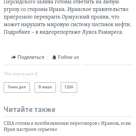
Персидского залива готовы ответить на любую
угрозу со стороны Ирана. Иранское правительство
Learning English
пригрозило перекрыть Ормузский пролив, что
может нарушить мировую систему поставок нефти.
СОЦИАЛЬНЫЕ СЕТИ
Подробнее – в видеорепортаже Луиса Рамиреса.
Языки
Поделиться
Follow us
This item is part of
Темы дня
В мире
США
Читайте также
США готовы к возобновлению переговоров с Ираном, если
Иран настроен серьезно