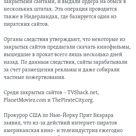
закрытыми сайтами, и выдали ордера на обыск в
нескольких штатах. Эта операция проводится
Learning English
также в Нидерландах, где базируется один из
пиратских сайтов.
СОЦИАЛЬНЫЕ СЕТИ
Органы следствия утверждают, что некоторые из
закрытых сайтов предлагали скачать кинофильмы,
вышедшие в прокат всего лишь несколько дней
Языки
назад. По данным следствия, сайты зарабатывали
за счет размещения рекламы и даже собирали
частные пожертвования.
Среди закрытых сайтов – TVShack.net,
PlanetMoviez.com и ThePirateCity.org.
Прокурор США по Нью-Йорку Прит Бхарара
заявил, что из-за действий интернет-пиратов
американская кино- и телеиндустрия ежегодно