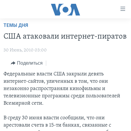
Линки
доступности
Перейти
ТЕМЫ ДНЯ
на
ГЛАВНОЕ
США атаковали интернет-пиратов
основной
ПРОГРАММЫ
контент
30 Июнь, 2010 03:00
ПРОЕКТЫ
Перейти
АМЕРИКА
к
ЭКСПЕРТИЗА
Поделиться
НОВОСТИ ЗА МИНУТУ
УЧИМ АНГЛИЙСКИЙ
основной
ИНТЕРВЬЮ
ИТОГИ
НАША АМЕРИКАНСКАЯ ИСТОРИЯ
Федеральные власти США закрыли девять
навигации
интернет-сайтов, уличенных в том, что они
Перейти
ФАКТЫ ПРОТИВ ФЕЙКОВ
ПОЧЕМУ ЭТО ВАЖНО?
А КАК В АМЕРИКЕ?
незаконно распространяли кинофильмы и
в
ЗА СВОБОДУ ПРЕССЫ
ДИСКУССИЯ VOA
АРТЕФАКТЫ
телевизионные программы среди пользователей
поиск
Всемирной сети.
УЧИМ АНГЛИЙСКИЙ
ДЕТАЛИ
АМЕРИКАНСКИЕ ГОРОДКИ
ВИДЕО
НЬЮ-ЙОРК NEW YORK
ТЕСТЫ
В среду 30 июня власти сообщили, что они
арестовали счета в 15-ти банках, связанные с
ПОДПИСКА НА НОВОСТИ
АМЕРИКА. БОЛЬШОЕ ПУТЕШЕСТВИЕ