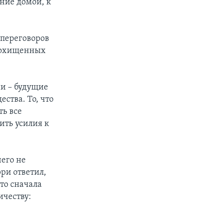
ние домой, к
 переговоров
 похищенных
и – будущие
ства. То, что
ть все
ить усилия к
чего не
ри ответил,
то сначала
ичеству: