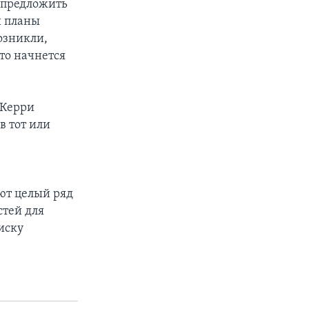
о предложить
и планы
возникли,
то начнется
 Керри
в тот или
ют целый ряд
стей для
иску