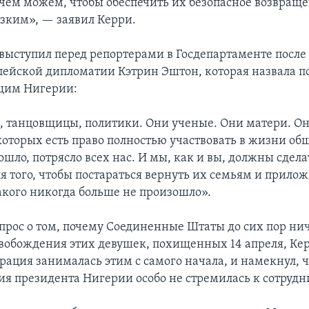
 чем можем, чтобы обеспечить их безопасное возвраще
зким», — заявил Керри.
 выступил перед репортерами в Госдепартаменте после
опейской дипломатии Кэтрин Эштон, которая назвала
щим Нигерии:
, танцовщицы, политики. Они ученые. Они матери. Он
оторых есть право полностью участвовать в жизни обще
шло, потрясло всех нас. И мы, как и вы, должны сдела
я того, чтобы постараться вернуть их семьям и прилож
такого никогда больше не произошло».
опрос о том, почему Соединенные Штаты до сих пор ни
свобождения этих девушек, похищенных 14 апреля, Кер
рация занималась этим с самого начала, и намекнул, ч
я президента Нигерии особо не стремилась к сотрудн