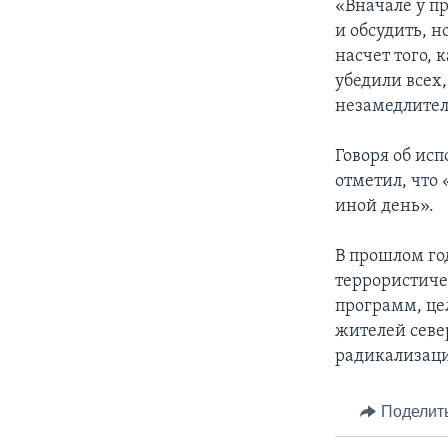
«Вначале у пр
и обсудить, н
насчет того, 
убедили всех
незамедлител
Говоря об ис
отметил, что 
иной день».
В прошлом го
террористиче
программ, це
жителей сев
радикализаци
Поделит