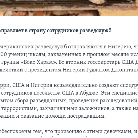
правляет в страну сотрудников разведслужб
мериканских разведслужб отправляются в Нигерию, ч
300 учениц школы, захваченных в прошлом месяце и
 группы «Боко Харам». Во вторник госсекретарь США
 действий с президентом Нигерии Гудлаком Джонатан
ерри, США и Нигерия незамедлительно создают спецгр
 сотрудников посольства США в Абудже. Эти специалис
пытом сбора разведданных, проведения расследований
с террористами, захватившими заложников, а также н
мации и оказание помощи пострадавшим.
обеспокоены тем, что произошло с этими девочками, и