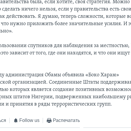
авительства была, если хотите, своя стратегия. Можн
о сделать ничего нельзя, если у правительства есть сво
как действовать. Я думаю, теперь сложности, которые 
, что нужно приложить более значительные усилия. И э
ьно».
пользовании спутников для наблюдения за местностью,
«это зависит от того, где они находятся, и что они ищут 
ду администрация Обамы объявила «Боко Харам»
ской организацией. Соединенные Штаты поддержива
лью которых является создание позитивных возможно
ерных штатов Нигерии, подверженных наибольшему р
и и принятия в ряды террористических групп.
ься
Follow us
Распечатать