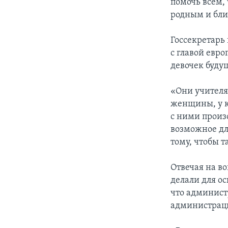
помочь всем,
родным и бли
Госсекретарь
с главой евр
девочек буду
«Они учителя
женщины, у к
с ними произо
возможное дл
тому, чтобы 
Отвечая на в
делали для о
что админист
администраци