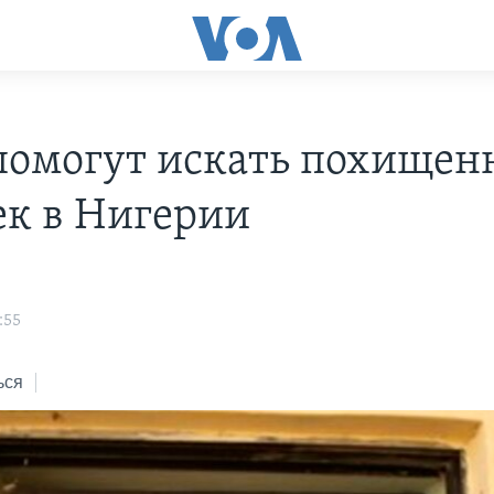
омогут искать похищен
ек в Нигерии
:55
ься