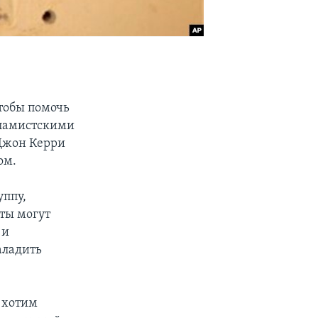
тобы помочь
сламистскими
 Джон Керри
ом.
уппу,
ты могут
 и
аладить
 хотим