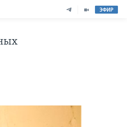
ЭФИР
ных