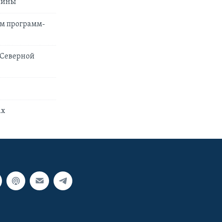
раины
ем программ-
 Северной
ах