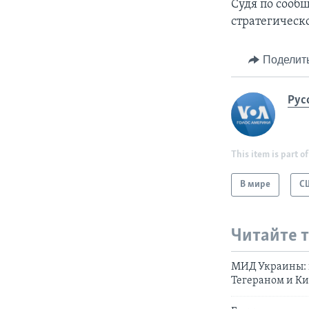
Судя по сооб
стратегическ
Поделит
Рус
This item is part of
В мире
С
Читайте 
МИД Украины: 
Тегераном и К