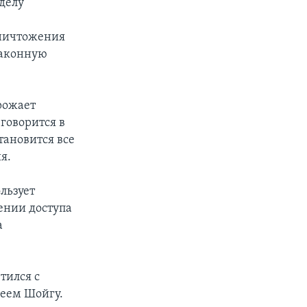
делу
уничтожения
законную
рожает
говорится в
тановится все
я.
льзует
ении доступа
а
тился с
геем Шойгу.