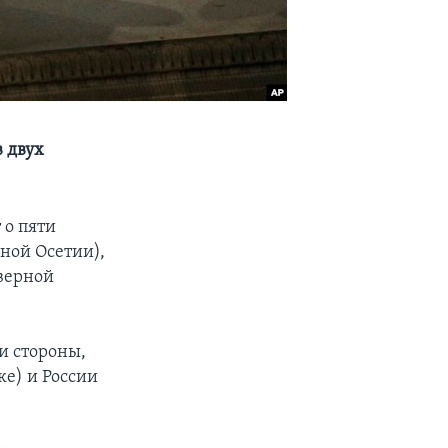
 двух
 о пяти
ной Осетии),
верной
и стороны,
е) и России