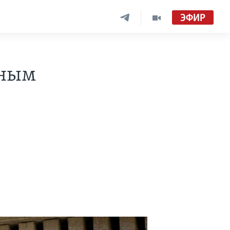
ЭФИР
йным