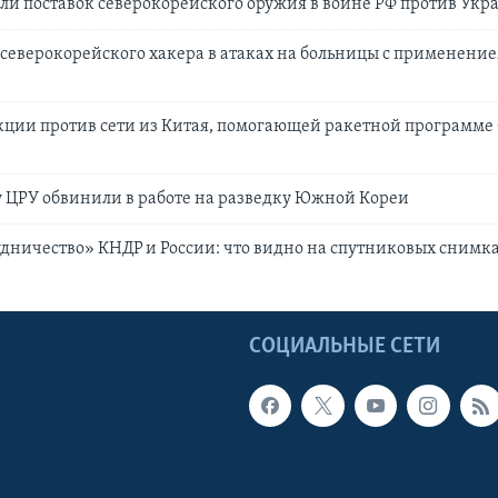
оли поставок северокорейского оружия в войне РФ против Ук
еверокорейского хакера в атаках на больницы с применени
кции против сети из Китая, помогающей ракетной программе
 ЦРУ обвинили в работе на разведку Южной Кореи
удничество» КНДР и России: что видно на спутниковых снимк
Ы
СОЦИАЛЬНЫЕ СЕТИ