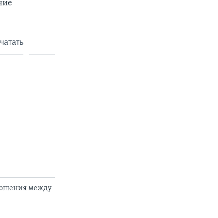
ние
чатать
ношения между