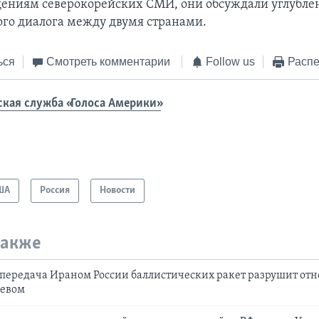
щениям северокорейских СМИ, они обсуждали углубле
ого диалога между двумя странами.
ься
Смотреть комментарии
Follow us
Распе
ская служба «Голоса Америки»
ША
Россия
Новости
также
передача Ираном России баллистических ракет разрушит от
иевом