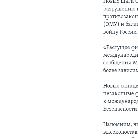
Новые шаги 
разрушению 
противозакон
(ОМУ) и балл
войну России
«Растущее фи
международно
сообщении Ми
более зависи
Новые санкци
незаконные ф
к международ
Безопасности
Напомним, чт
высокопостав