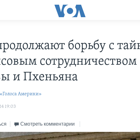
родолжают борьбу с та
совым сотрудничеством
ы и Пхеньяна
 «Голоса Америки»
24 19:03
ься
Смотреть комментарии