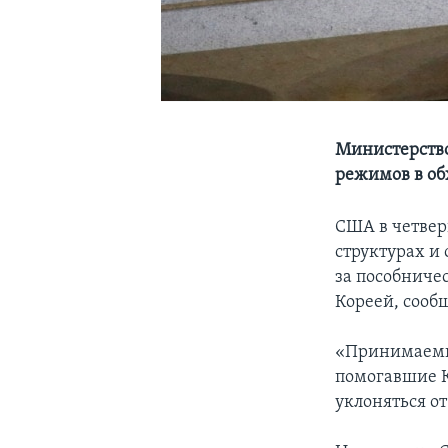
Министерство
режимов в об
США в четвер
структурах и
за пособниче
Кореей, сооб
«Принимаемые
помогавшие К
уклоняться о