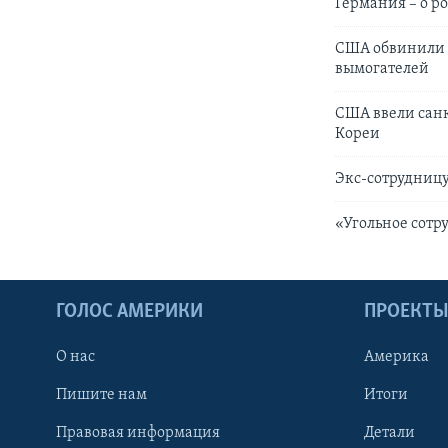
Германия – о р
США обвинили с
вымогателей
США ввели сан
Кореи
Экс-сотрудницу
«Угольное сотр
ГОЛОС АМЕРИКИ
ПРОЕКТ
О нас
Америка
Пишите нам
Итоги
Правовая информация
Детали