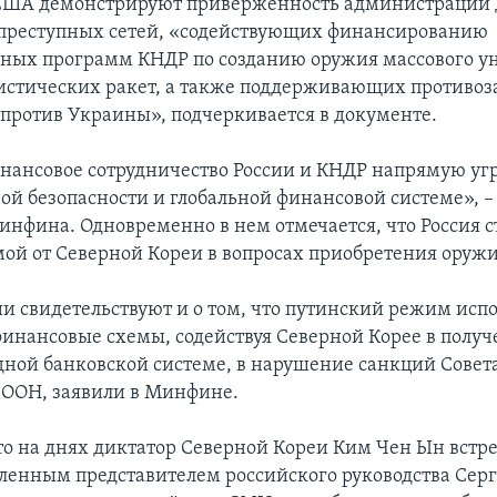
США демонстрируют приверженность администрации 
преступных сетей, «содействующих финансированию
ных программ КНДР по созданию оружия массового 
истических ракет, а также поддерживающих противо
 против Украины», подчеркивается в документе.
нансовое сотрудничество России и КНДР напрямую уг
й безопасности и глобальной финансовой системе», – 
нфина. Одновременно в нем отмечается, что Россия с
мой от Северной Кореи в вопросах приобретения оружи
и свидетельствуют и о том, что путинский режим испо
инансовые схемы, содействуя Северной Корее в получ
ной банковской системе, в нарушение санкций Совет
 ООН, заявили в Минфине.
о на днях диктатор Северной Кореи Ким Чен Ын встре
ленным представителем российского руководства Сер