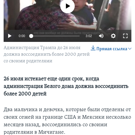
No media source currently available
Learning English
СОЦИАЛЬНЫЕ СЕТИ
0:00
3:02
Администрация Трампа до 26 июля
Прямая ссылка
должна воссоединить более 2000 детей
Языки
со своими родителями
26 июля истекает еще один срок, когда
администрация Белого дома должна воссоединить
более 2000 детей
​Два мальчика и девочка, которые были отделены от
своих семей на границе США и Мексики несколько
месяцев назад, воссоединились со своими
родителями в Мичигане.