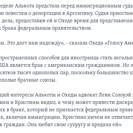
еделе Алькота предстала перед иммиграционным судье
ю повестки о депортации в Аргентину. Судья приоста
 дела, предоставив ей и Охеде время для представлени
 брака федеральным правительством.
ы. Это дает нам надежду», - сказала Охеда «Голосу Ам
пространенных способов для иностранца стать легаль
ША является брак с американским гражданином. Но э
есятков тысяч однополых пар, поскольку большинство 
ополые брачные союзы.
ий интересы Алькоты и Охеды адвокат Леви Солоуэй 
ки и Кристины видно, к чему может привести диск
щих в браке, который не признается федеральным прав
ах, включая иммиграцию. Кристина ничем не отличает
 граждан. Она любит свою супругу и предана ей».