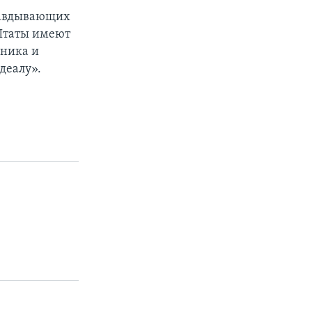
равдывающих
Штаты имеют
оника и
деалу».