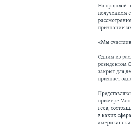
На прошлой н
получением е
рассмотрение
признании их
«Мы счастлив
Одним из рас
резидентом С
закрыт для д
признает одн
Представляющ
примере Мони
геев, состоя
в каких сфер
американских