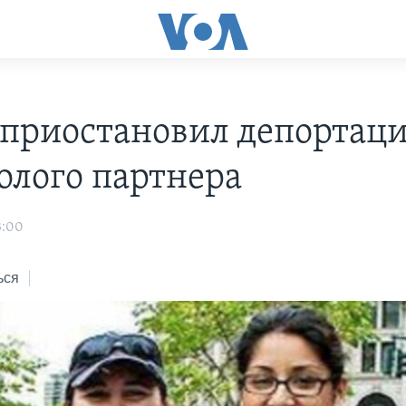
 приостановил депортац
олого партнера
3:00
ься