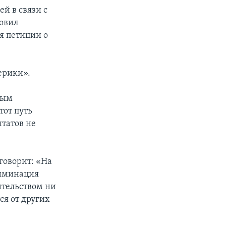
й в связи с
новил
я петиции о
ерики».
ным
тот путь
штатов не
говорит: «На
риминация
ительством ни
ся от других