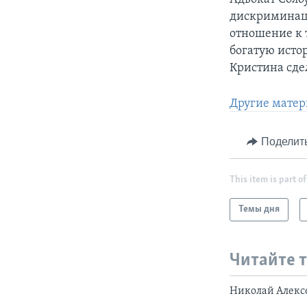
дискриминаци
отношение к 
богатую исто
Кристина сде
Другие матер
Поделит
This item is part of
Темы дня
Читайте 
Николай Алексе