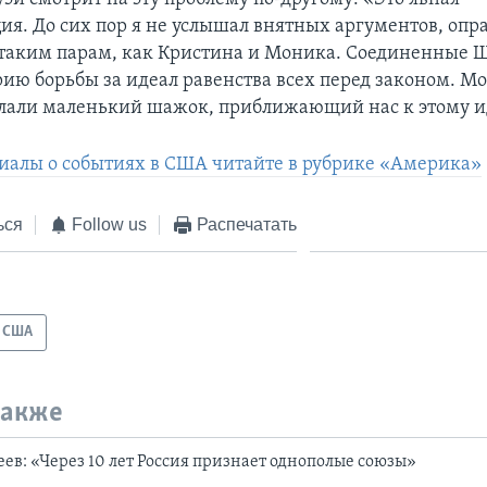
я. До сих пор я не услышал внятных аргументов, оп
таким парам, как Кристина и Моника. Соединенные 
рию борьбы за идеал равенства всех перед законом. М
лали маленький шажок, приближающий нас к этому и
иалы о событиях в США читайте в рубрике «Америка»
ься
Follow us
Распечатать
США
также
ев: «Через 10 лет Россия признает однополые союзы»