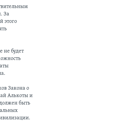
ствительным
. За
й этого
ять
 не будет
можность
латы
на.
ов Закона о
чай Алькоты и
 должен быть
уальных
цивилизации.