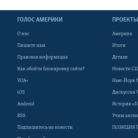
ГОЛОС АМЕРИКИ
ПРОЕКТ
О нас
Америка
Пишите нам
Итоги
Правовая информация
Детали
Как обойти блокировку сайта?
Новости СШ
VOA+
Нью-Йорк 
iOS
Дискуссия 
Android
История «Г
RSS
Учим англ
Learning English
Подпишитесь на новости
ПОЗИЦИЯ 