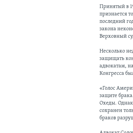
Принятый в 1
признается т
последний го
закона неко
Верховный с
Несколько не
защищать кон
адвокатам, н
Конгресса бы
«Голос Амери
защите брака
Охеды. Однак
сохранен тол
браков разру
Адвокат Солоу