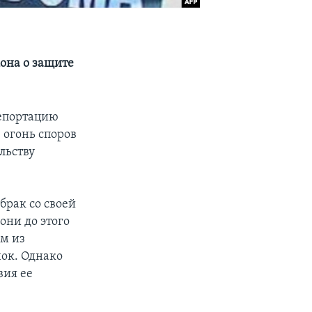
она о защите
депортацию
 огонь споров
льству
брак со своей
они до этого
ом из
ок. Однако
вия ее