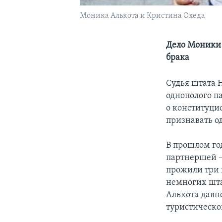
Моника Алькота и Кристина Охеда
Дело Моники 
брака
Cудья штата 
однополого п
о конституци
признавать о
В прошлом го
партнершей –
прожили три 
немногих шта
Алькота давн
туристической