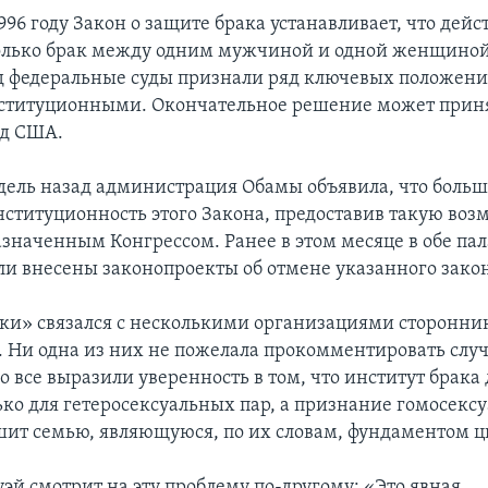
996 году Закон о защите брака устанавливает, что дей
олько брак между одним мужчиной и одной женщиной
д федеральные суды признали ряд ключевых положени
нституционными. Окончательное решение может прин
уд США.
дель назад администрация Обамы объявила, что больше
ституционность этого Закона, предоставив такую воз
азначенным Конгрессом. Ранее в этом месяце в обе па
ли внесены законопроекты об отмене указанного зако
ки» связался с несколькими организациями сторонник
. Ни одна из них не пожелала прокомментировать слу
о все выразили уверенность в том, что институт брака
ько для гетеросексуальных пар, а признание гомосекс
шит семью, являющуюся, по их словам, фундаментом 
эй смотрит на эту проблему по-другому: «Это явная