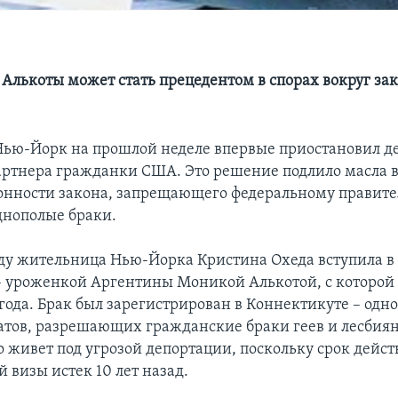
Алькоты может стать прецедентом в спорах вокруг зак
Нью-Йорк на прошлой неделе впервые приостановил 
артнера гражданки США. Это решение подлило масла в
онности закона, запрещающего федеральному правите
днополые браки.
ду жительница Нью-Йорка Кристина Охеда вступила в 
 уроженкой Аргентины Моникой Алькотой, с которой 
года. Брак был зарегистрирован в Коннектикуте – одн
тов, разрешающих гражданские браки геев и лесбиян
о живет под угрозой депортации, поскольку срок дейст
 визы истек 10 лет назад.