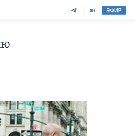
ЭФИР
ию