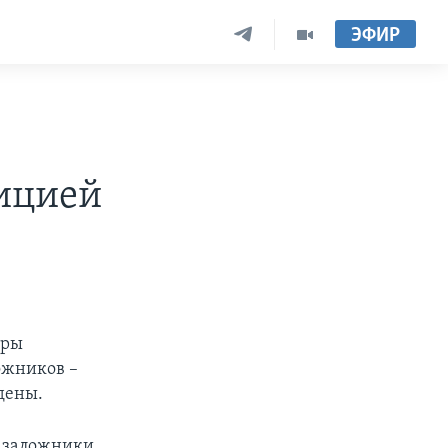
ЭФИР
е
лицией
иры
ложников –
дены.
, заложники