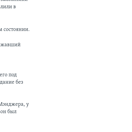
елили в
м состоянии.
ражавший
его под
здание без
Мэнджера, у
 он был