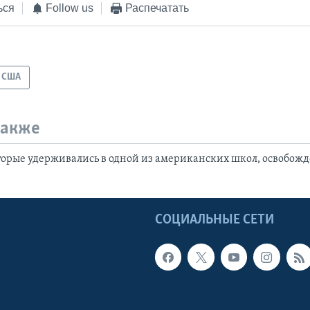
ься
Follow us
Распечатать
США
также
торые удерживались в одной из американских школ, освобож
Ы
СОЦИАЛЬНЫЕ СЕТИ