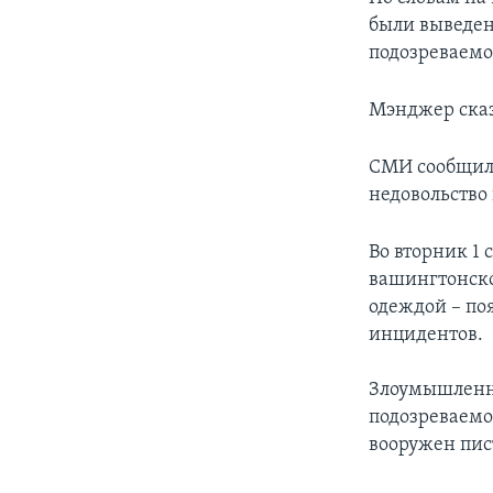
были выведен
подозреваемо
Мэнджер сказ
СМИ сообщил
недовольство
Во вторник 1
вашингтонско
одеждой – по
инцидентов.
Злоумышленни
подозреваемо
вооружен пис