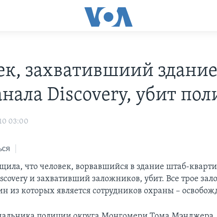
ек, захватившиий здани
анала Discovery, убит по
10 03:00
ься
щила, что человек, ворвавшийся в здание штаб-кварт
scovery и захвативший заложников, убит. Все трое за
н из которых является сотрудников охраны – освобож
чальника полиции округа Монгомери Тома Мэнджера