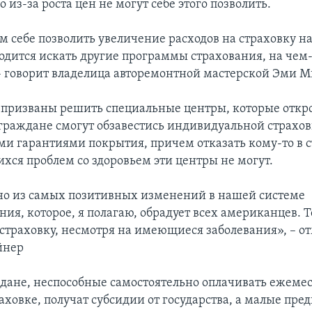
о из-за роста цен не могут себе этого позволить.
 себе позволить увеличение расходов на страховку на
одится искать другие программы страхования, на чем
– говорит владелица авторемонтной мастерской Эми М
 призваны решить специальные центры, которые откро
 граждане смогут обзавестись индивидуальной страхов
и гарантиями покрытия, причем отказать кому-то в 
хся проблем со здоровьем эти центры не могут.
дно из самых позитивных изменений в нашей системе
ия, которое, я полагаю, обрадует всех американцев. 
 страховку, несмотря на имеющиеся заболевания», – о
йнер
дане, неспособные самостоятельно оплачивать ежеме
аховке, получат субсидии от государства, а малые пре