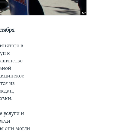
ктября
инятого в
уп к
льшинство
ьной
едицинское
тся из
аждан,
овки.
 услуги и
рачи
бы они могли