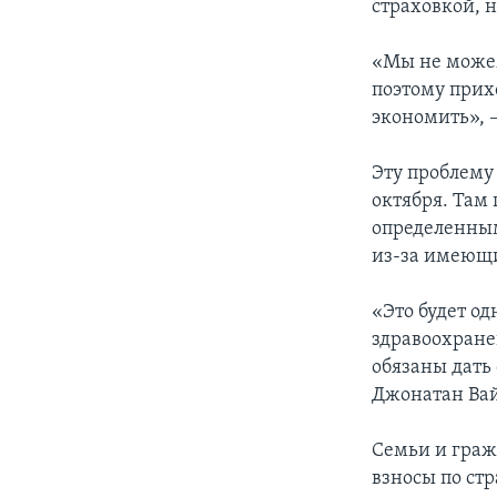
страховкой, н
«Мы не можем
поэтому прих
экономить», 
Эту проблему
октября. Там
определенным
из-за имеющи
«Это будет о
здравоохранен
обязаны дать
Джонатан Ва
Семьи и граж
взносы по стр