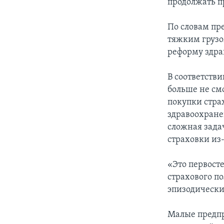
продолжать п
По словам пр
тяжким грузо
реформу здра
В соответств
больше не смо
покупки стра
здравоохране
сложная задач
страховки из-
«Это первосте
страхового по
эпизодически
Малые предпр