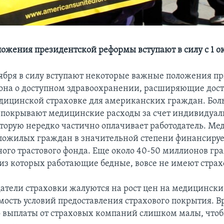
ожения президентской реформы вступают в силу с 1 о
тября в силу вступают некоторые важные положения пр
кона о доступном здравоохранении, расширяющие дост
дицинской страховке для американских граждан. Бо
покрывают медицинские расходы за счет индивидуал
оторую нередко частично оплачивает работодатель. М
пожилых граждан в значительной степени финансируе
ного трастового фонда. Еще около 40-50 миллионов гр
из которых работающие бедные, вовсе не имеют страх
атели страховки жалуются на рост цен на медицинские
мость условий предоставления страхового покрытия. В
о выплаты от страховых компаний слишком малы, что