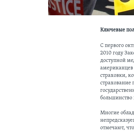
Ключевые пол
С первого ок
2010 году За
доступной ме
американцев 
страховки, к
страхование 
государствен
большинство 
Многие облад
непредсказуе
отмечают, чт