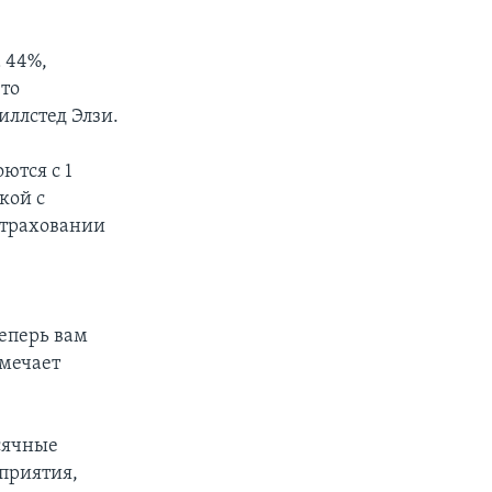
 44%,
-то
иллстед Элзи.
ются с 1
кой с
страховании
Теперь вам
тмечает
сячные
дприятия,