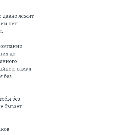
е давно лежит
ий нет:
т.
 компании
ания до
венного
айнер, самая
я без
тобы без
ие бывает
иков