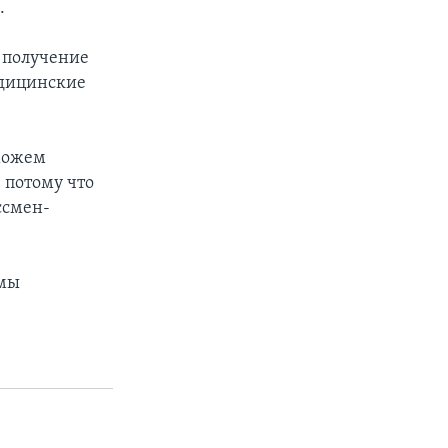
.
 получение
едицинские
сможем
 потому что
ссмен-
емы