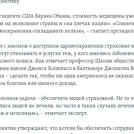
рактику.
езидента США Барака Обамы, стоимость медицины уж
м на экономике страны и «на плечах нации». «Сомнен
воохранения откладывать нельзя», – считает президен
ии с законом о доступном здравоохранении страховые
гут отказывать в услугах тем, у кого имелись заболев
хового полиса. Как отмечает профессор Школы общест
ния имени Джонcа Хопкинса в Балтиморе Джонатан В
а – сделать так, чтобы ни один американец не оказалс
за болезни или низкого дохода.
пенная задача – обеспечить людей страховкой. Не то ч
лиса людей не лечили, но часто в таких случаях лечен
м и неполным», – отмечает эксперт.
иятия утверждают, что хотели бы обеспечить сотрудн