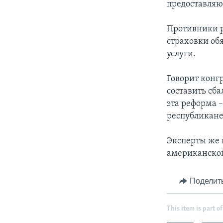
предоставляю
Противники р
страховки об
услуги.
Говорит конг
составить сб
эта реформа 
республикане
Эксперты же 
американской
Поделит
This item is part of