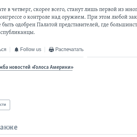
те в четверг, скорее всего, станут лишь первой из мн
Конгрессе о контроле над оружием. При этом любой за
 быть одобрен Палатой представителей, где большинс
еспубликанцы.
ься
Follow us
Распечатать
жба новостей «Голоса Америки»
сти
также