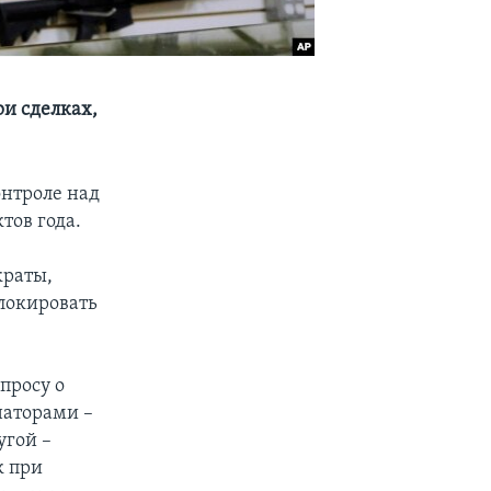
и сделках,
онтроле над
тов года.
краты,
локировать
просу о
наторами –
угой –
к при