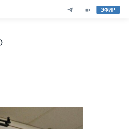
ЭФИР
о