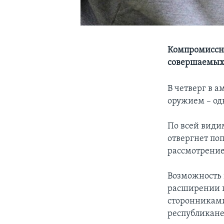
Компромиссны
совершаемых 
В четверг в 
оружием – од
По всей види
отвергнет по
рассмотрение
Возможность 
расширении п
сторонниками
республикане