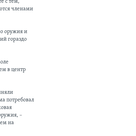
е с тем,
яются членами
о оружия и
ний гораздо
коле
ем в центр
иняли
ма потребовал
ковая
оружия, –
ием на