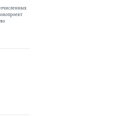
огочисленных
конопроект
тво