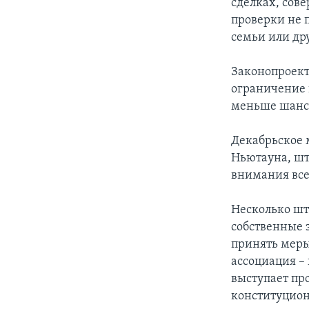
сделках, сов
проверки не 
семьи или др
Законопроект
ограничение 
меньше шансо
Декабрьское 
Ньютауна, шт
внимания все
Несколько шт
собственные 
принять меры
ассоциация –
выступает пр
конституцион