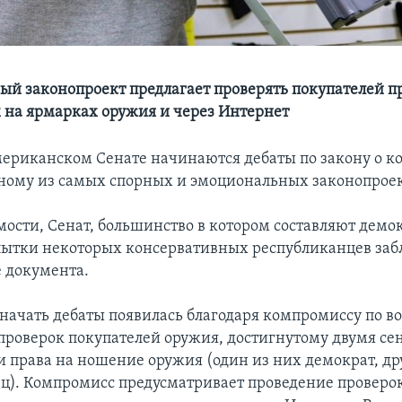
й законопроект предлагает проверять покупателей пр
на ярмарках оружия и через Интернет
американском Сенате начинаются дебаты по закону о к
ному из самых спорных и эмоциональных законопроек
мости, Сенат, большинство в котором составляют демо
пытки некоторых консервативных республиканцев заб
 документа.
начать дебаты появилась благодаря компромиссу по во
роверок покупателей оружия, достигнутому двумя се
 права на ношение оружия (один из них демократ, др
ц). Компромисс предусматривает проведение проверо