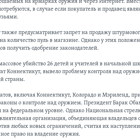
ершаемых на ярмарках оружия и через Интернет. Вмест
потребуются, в случае если покупатель и продавец явл
узьями.
 также предусматривает запрет на продажу штурмовог
на количество пуль в магазине. Однако у этих положе
в получить одобрение законодателей.
массовое убийство 26 детей и учителей в начальной ш
ат Коннектикут, вывело проблему контроля над оружи
й страны.
атов, включая Коннектикут, Колорадо и Мэриленд, пр
законы о контроле над оружием. Президент Барак Оба
 на федеральном уровне. Однако Национальная стрел
 влиятельная организация, объединяющая владельцев 
отив любых новых ограничений, считая их наступлен
ное право на владение оружия.