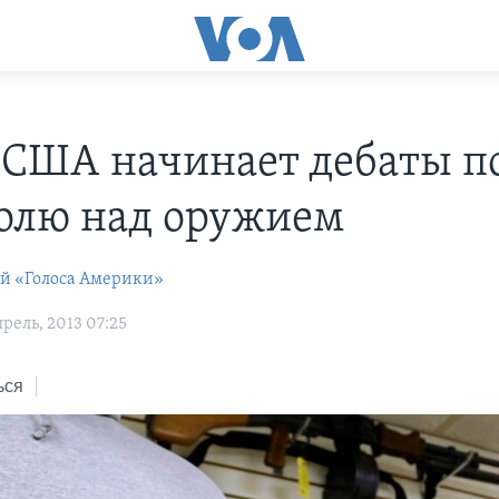
 США начинает дебаты п
олю над оружием
ей «Голоса Америки»
рель, 2013 07:25
ься