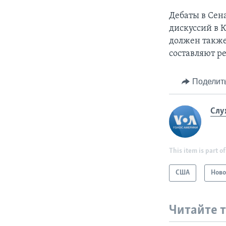
Дебаты в Сена
дискуссий в 
должен также
составляют р
Поделит
Слу
This item is part of
США
Ново
Читайте 