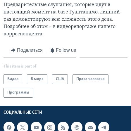
Предварительные слушания, которые идут в
Learning English
настоящий момент на базе Гуантанамо, лишний
раз демонстрируют всю сложность этого дела.
СОЦИАЛЬНЫЕ СЕТИ
Подробнее об этом – в видеорепортаже нашего
корреспондента.
Поделиться
Follow us
Языки
This item is part of
Видео
В мире
США
Права человека
Программы
СОЦИАЛЬНЫЕ СЕТИ