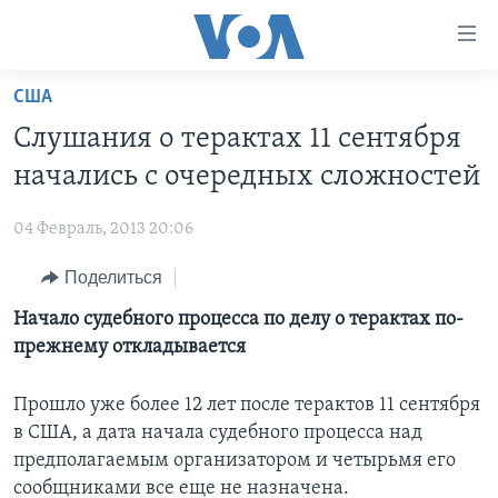
Линки
доступности
Перейти
США
на
ГЛАВНОЕ
Слушания о терактах 11 сентября
основной
ПРОГРАММЫ
контент
начались с очередных сложностей
ПРОЕКТЫ
Перейти
АМЕРИКА
к
04 Февраль, 2013 20:06
ЭКСПЕРТИЗА
НОВОСТИ ЗА МИНУТУ
УЧИМ АНГЛИЙСКИЙ
основной
Поделиться
ИНТЕРВЬЮ
ИТОГИ
НАША АМЕРИКАНСКАЯ ИСТОРИЯ
навигации
Перейти
ФАКТЫ ПРОТИВ ФЕЙКОВ
Начало судебного процесса по делу о терактах по-
ПОЧЕМУ ЭТО ВАЖНО?
А КАК В АМЕРИКЕ?
в
прежнему откладывается
ЗА СВОБОДУ ПРЕССЫ
ДИСКУССИЯ VOA
АРТЕФАКТЫ
поиск
УЧИМ АНГЛИЙСКИЙ
ДЕТАЛИ
АМЕРИКАНСКИЕ ГОРОДКИ
Прошло уже более 12 лет после терактов 11 сентября
в США, а дата начала судебного процесса над
ВИДЕО
НЬЮ-ЙОРК NEW YORK
ТЕСТЫ
предполагаемым организатором и четырьмя его
ПОДПИСКА НА НОВОСТИ
АМЕРИКА. БОЛЬШОЕ ПУТЕШЕСТВИЕ
сообщниками все еще не назначена.