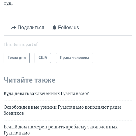
суд.
Поделиться
Follow us
This item is part of
Темы дня
США
Права человека
Читайте также
Куда девать заключенных Гуантанамо?
Освобожденные узники Гуантанамо пополняют ряды
боевиков
Белый дом намерен решить проблему заключенных
Гуантанамо