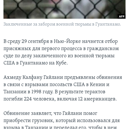
Learning English
Заключенные за забором военной тюрьмы в Гуантанамо.
СОЦИАЛЬНЫЕ СЕТИ
В среду 29 сентября в Нью-Йорке начнется отбор
присяжных для первого процесса в гражданском
Языки
суде по делу заключенного из военной тюрьмы
США в Гуантанамо на Кубе.
Ахмеду Калфану Гайлани предъявлены обвинения
в связи с взрывами посольств США в Кении и
Танзании в 1998 году. В результате терактов
погибли 224 человека, включая 12 американцев.
Обвинение заявляет, что Гайлани помог
приобрести грузовик, который использовался для
взрыва в Танзании и переделал его, чтобы в нем