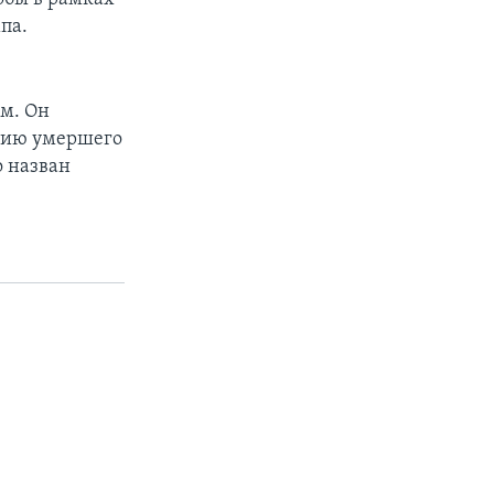
па.
м. Он
орию умершего
о назван