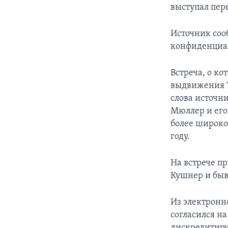
выступал пер
Источник соо
конфиденциа
Встреча, о ко
выдвижения Т
слова источн
Мюллер и его
более широко
году.
На встрече п
Кушнер и быв
Из электронн
согласился н
дискредитиру