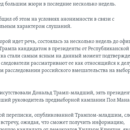
ед большим жюри в последние несколько недель.
бщил об этом на условиях анонимности в связи с
льным характером слушаний.
торой идет речь, состоялась за несколько недель до оф
рампа кандидатом в президенты от Республиканской 
ика стали самым ясным на данный момент подтвержде
 следователи рассматривают ее как относящийся к делу
м расследовании российского вмешательства на выбор
рисутствовали Дональд Трамп-младший, зять президе
ший руководитель предвыборной кампании Пол Мана
ой переписки, опубликованной Трампом-младшим, след
а встречу, ожидая, что сможет получить информацию,
ющую кандидата от демократов Хиллари Клинтон, як