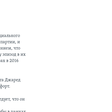
ициального
партии, и
нием, что
 эпизод в их
ах в 2016
нта Джаред
форт.
ует, что он
обы в рамках