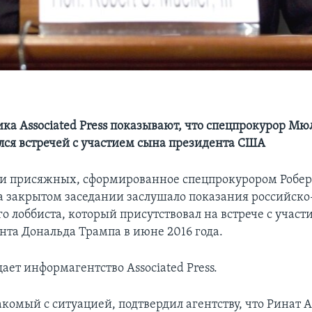
ика Associated Press показывают, что спецпрокурор Мю
лся встречей с участием сына президента США
и присяжных, сформированное спецпрокурором Робе
 закрытом заседании заслушало показания российско
о лоббиста, который присутствовал на встрече с участ
нта Дональда Трампа в июне 2016 года.
ает информагентство Associated Press.
акомый с ситуацией, подтвердил агентству, что Ринат