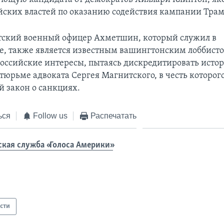
йских властей по оказанию содействия кампании Трам
тский военный офицер Ахметшин, который служил в
е, также является известным вашингтонским лоббисто
российские интересы, пытаясь дискредитировать ист
тюрьме адвоката Сергея Магнитского, в честь которог
 закон о санкциях.
ься
Follow us
Распечатать
ская служба «Голоса Америки»
сти