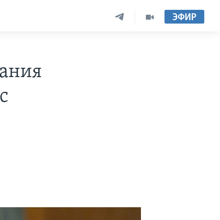
ЭФИР
зания
с