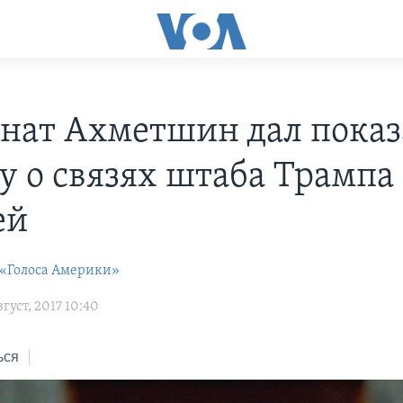
инат Ахметшин дал пока
у о связях штаба Трампа 
ей
 «Голоса Америки»
густ, 2017 10:40
ься