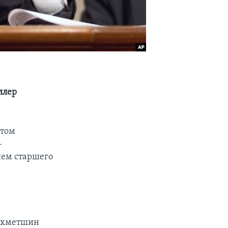
ллер
ртом
-
ием старшего
 Ахметшин