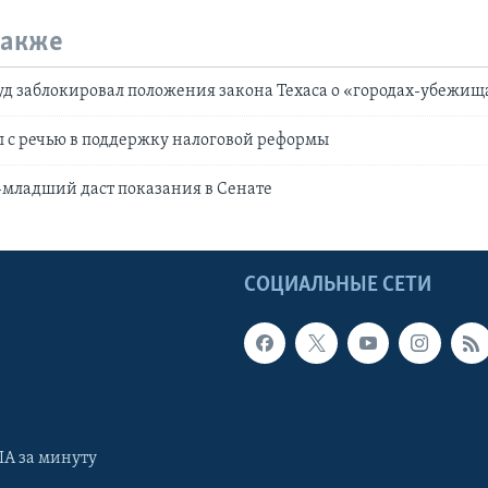
также
д заблокировал положения закона Техаса о «городах-убежищ
 c речью в поддержку налоговой реформы
-младший даст показания в Сенате
Ы
СОЦИАЛЬНЫЕ СЕТИ
А за минуту