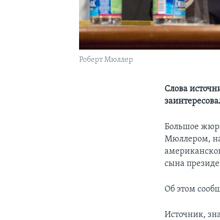
Роберт Мюллер
Слова источн
заинтересова
Большое жюр
Мюллером, на
американског
сына президе
Об этом сообщ
Источник, зн