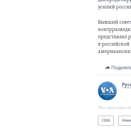
усилий росси
Бывший сове
контрразведк
представлял 
в российской 
американский
Поделит
Рус
This item is part of
США
Ново