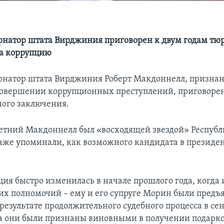
натор штата Вирджиния приговорен к двум годам тю
а коррупцию
рнатор штата Вирджиния Роберт Макдоннелл, призна
овершении коррупционных преступлений, приговорен
ого заключения.
летний Макдоннелл был «восходящей звездой» Респуб
даже упоминали, как возможного кандидата в президе
ия быстро изменилась в начале прошлого года, когда и
их полномочий – ему и его супруге Морин были предъ
результате продолжительного судебного процесса в се
а они были признаны виновными в получении подарко