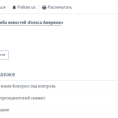
ься
Follow us
Распечатать
жба новостей «Голоса Америки»
сти
также
взяли Конгресс под контроль
президентский саммит
Индию