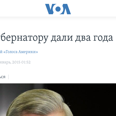
убернатору дали два года
ей «Голоса Америки»
варь, 2015 01:52
ься