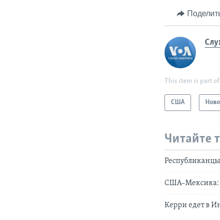
Поделит
Слу
This item is part of
США
Ново
Читайте 
Республиканцы 
США–Мексика: 
Керри едет в 