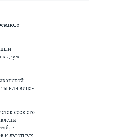
ремного
нный
 к двум
ликанской
нты или вице-
стек срок его
явлены
нтябре
в и льготных