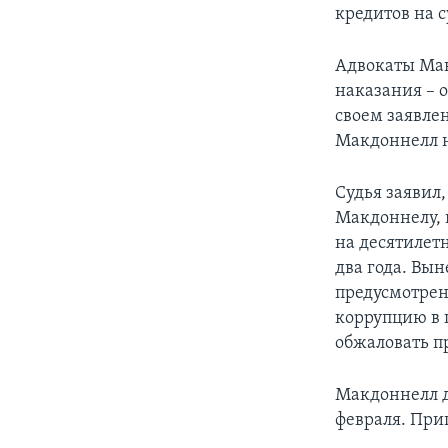
кредитов на 
Адвокаты Мак
наказания – 
своем заявле
Макдоннелл н
Судья заявил
Макдоннелу, 
на десятилет
два года. Вы
предусмотрен
коррупцию в 
обжаловать п
Макдоннелл д
февраля. При