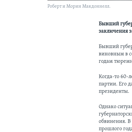
Роберт и Морин Макдоннелл.
Бывший губер
заключения з
Бывший губе
виновным в с
годам тюремн
Когда-то 60-
партии. Его 
президенты.
Однако ситуац
губернаторск
обвинения. В 
прошлого год