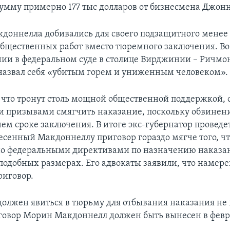
сумму примерно 177 тыс долларов от бизнесмена Джон
доннелла добивались для своего подзащитного менее 
общественных работ вместо тюремного заключения. Во
нии в федеральном суде в столице Вирджинии – Ричмо
азвал себя «убитым горем и униженным человеком».
, что тронут столь мощной общественной поддержкой,
и призывами смягчить наказание, поскольку обвинен
нем сроке заключения. В итоге экс-губернатор проведе
несенный Макдоннеллу приговор гораздо мягче того, ч
о федеральными директивами по назначению наказан
подобных размерах. Его адвокаты заявили, что намер
риговор.
олжен явиться в тюрьму для отбывания наказания не 
говор Морин Макдоннелл должен быть вынесен в февр