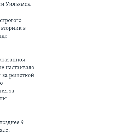
ни Уильямса.
строгого
 вторник в
нде –
 оказанной
ие настаивало
т за решеткой
то
ия за
ены
позднее 9
але.