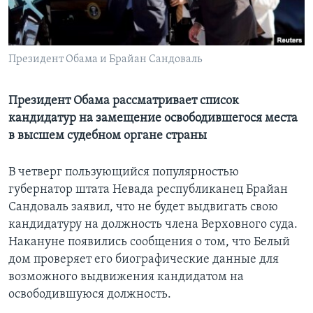
Learning English
Президент Обама и Брайан Сандоваль
СОЦИАЛЬНЫЕ СЕТИ
Президент Обама рассматривает список
кандидатур на замещение освободившегося места
Языки
в высшем судебном органе страны
В четверг пользующийся популярностью
губернатор штата Невада республиканец Брайан
Сандоваль заявил, что не будет выдвигать свою
кандидатуру на должность члена Верховного суда.
Накануне появились сообщения о том, что Белый
дом проверяет его биографические данные для
возможного выдвижения кандидатом на
освободившуюся должность.