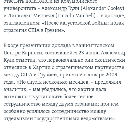
ответить политологи из Колумбийского
университета – Александр Кули (Alexander Cooley)
Learning English
и Линкольн Митчелл (Lincoln Mitchell) – в докладе,
озаглавленном: «После августовской войны: новая
СОЦИАЛЬНЫЕ СЕТИ
стратегия США в Грузии».
В ходе презентации доклада в вашингтонском
Центре Карнеги, состоявшейся 23 июня, Александр
Языки
Кули отметил, что первоначально они скептически
отнеслись к Хартии о стратегическом партнерстве
между США и Грузией, принятой в январе 2009
года. «Но спустя несколько месяцев, – продолжил
аналитик, – мы убедились, что хартия дала
возможность установить более тесное
сотрудничество между двумя странами; причем
особенно усилилось сотрудничество между
отдельными государственными ведомствами».