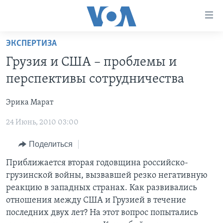
Линки
доступности
Перейти
ЭКСПЕРТИЗА
на
ГЛАВНОЕ
Грузия и США – проблемы и
основной
ПРОГРАММЫ
контент
перспективы сотрудничества
ПРОЕКТЫ
Перейти
АМЕРИКА
к
Эрика Марат
ЭКСПЕРТИЗА
НОВОСТИ ЗА МИНУТУ
УЧИМ АНГЛИЙСКИЙ
основной
24 Июнь, 2010 03:00
ИНТЕРВЬЮ
ИТОГИ
НАША АМЕРИКАНСКАЯ ИСТОРИЯ
навигации
Перейти
ФАКТЫ ПРОТИВ ФЕЙКОВ
ПОЧЕМУ ЭТО ВАЖНО?
А КАК В АМЕРИКЕ?
Поделиться
в
ЗА СВОБОДУ ПРЕССЫ
ДИСКУССИЯ VOA
АРТЕФАКТЫ
Приближается вторая годовщина российско-
поиск
грузинской войны, вызвавшей резко негативную
УЧИМ АНГЛИЙСКИЙ
ДЕТАЛИ
АМЕРИКАНСКИЕ ГОРОДКИ
реакцию в западных странах. Как развивались
ВИДЕО
НЬЮ-ЙОРК NEW YORK
ТЕСТЫ
отношения между США и Грузией в течение
последних двух лет? На этот вопрос попытались
ПОДПИСКА НА НОВОСТИ
АМЕРИКА. БОЛЬШОЕ ПУТЕШЕСТВИЕ