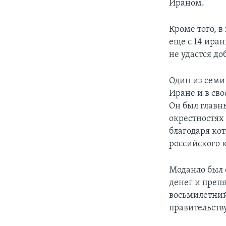
Ираном.
Кроме того, 
еще с 14 иран
не удастся д
Один из семи
Иране и в св
Он был главн
окрестностях 
благодаря ко
российского к
Моданло был 
денег и препя
восьмилетний
правительств