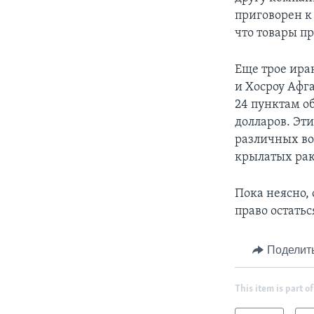
приговорен к 
что товары п
Еще трое ира
и Хосроу Афг
24 пунктам о
долларов. Эт
различных во
крылатых рак
Пока неясно,
право остать
Поделит
This item is part of