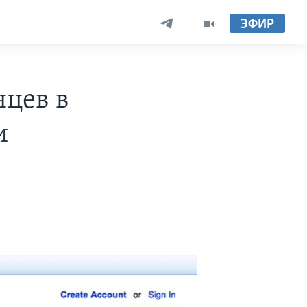
ЭФИР
цев в
и