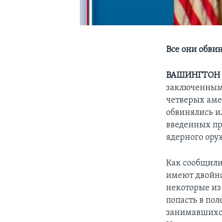
Все они обви
ВАШИНГТОН
заключенными
четверых аме
обвинялись и
введенных пр
ядерного ору
Как сообщили
имеют двойно
некоторые из
попасть в по
занимавшихся