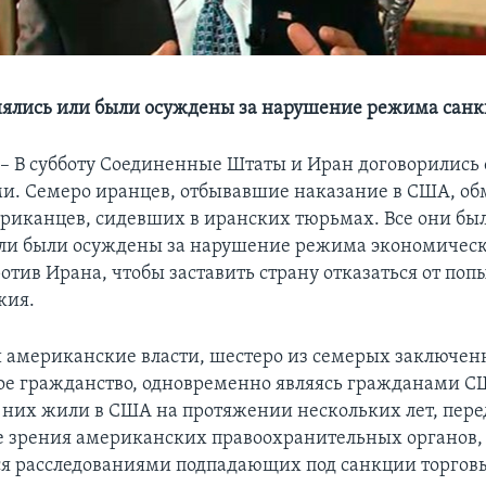
нялись или были осуждены за нарушение режима сан
– В субботу Соединенные Штаты и Иран договорились
. Семеро иранцев, отбывавшие наказание в США, об
риканцев, сидевших в иранских тюрьмах. Все они бы
ли были осуждены за нарушение режима экономическ
отив Ирана, чтобы заставить страну отказаться от поп
жия.
 американские власти, шестеро из семерых заключе
е гражданство, одновременно являясь гражданами С
 них жили в США на протяжении нескольких лет, пере
ле зрения американских правоохранительных органов,
 расследованиями подпадающих под санкции торговы