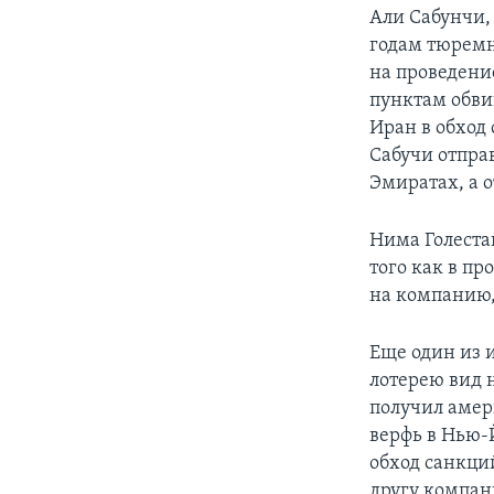
Али Сабунчи,
годам тюремн
на проведени
пунктам обви
Иран в обход 
Сабучи отпра
Эмиратах, а о
Нима Голеста
того как в п
на компанию
Еще один из 
лотерею вид н
получил амер
верфь в Нью‑
обход санкци
другу компани