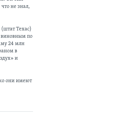
 что не знал,
(штат Техас)
ы виновным по
мму 24 млн
раном в
здух» и
ако они имеют