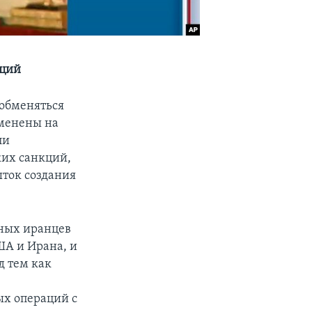
кций
 обменяться
менены на
ли
их санкций,
ыток создания
нных иранцев
ША и Ирана, и
д тем как
х операций с