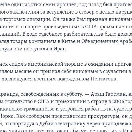
 еще один из этих семи иранцев, год назад был пригов
ого заключения за вступление в сговор с целью наруш
е торговых операций. Он также был признан виновны
нения в экспорте произведенных в США промышленны
санкций. В ходе судебного разбирательства было доказ
влял товары компаниям в Китае и Объединенных Араб
ттуда они поступали в Иран.
нех сидел в американской тюрьме в ожидании пригово
рошлом месяце он признал себя виновным в соучастии в
, являющуюся военным подрядчиком Пентагона.
иранцев, освобожденных в субботу, — Араш Гареман, 
а жительство в США и приехавший в страну в 2006 год
иканское гражданство и устроился работать на судос
Йорке. Как сообщили представители прокуратуры, он д
й, экспортируя в Дубай электронику через принадлеж
ю, зная о том, что эти товары будут доставляться в Ир