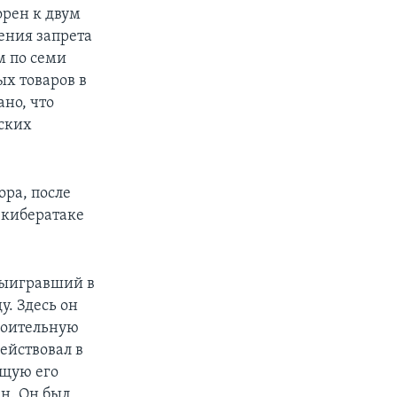
орен к двум
ения запрета
м по семи
х товаров в
ано, что
ских
ра, после
 кибератаке
выигравший в
у. Здесь он
троительную
ействовал в
ащую его
ан. Он был