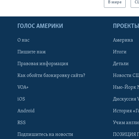
В мире
С
ГОЛОС АМЕРИКИ
ПРОЕКТ
О нас
Америка
Пишите нам
Итоги
Правовая информация
Детали
Как обойти блокировку сайта?
Новости СШ
VOA+
Нью-Йорк 
iOS
Дискуссия 
Android
История «Г
RSS
Учим англ
Learning English
Подпишитесь на новости
ПОЗИЦИЯ 