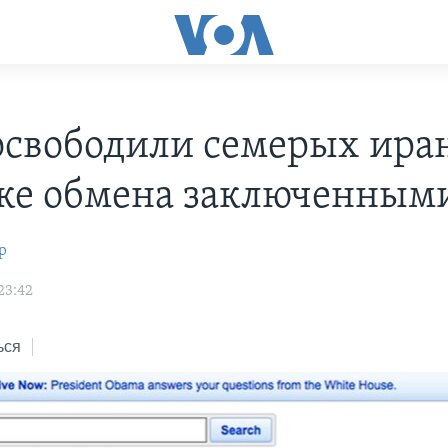
свободили семерых иран
ке обмена заключенным
р
23:42
ься