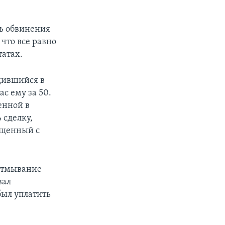
ть обвинения
 что все равно
татах.
дившийся в
с ему за 50.
енной в
 сделку,
ущенный с
 отмывание
вал
был уплатить