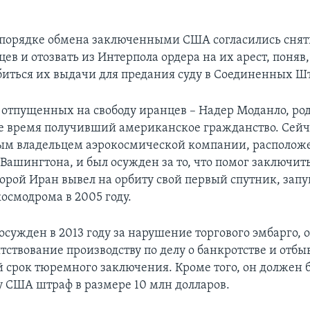
в порядке обмена заключенными США согласились сня
цев и отозвать из Интерпола ордера на их арест, поняв,
обиться их выдачи для предания суду в Соединенных Ш
 отпущенных на свободу иранцев – Надер Моданло, ро
ое время получивший американское гражданство. Сейча
ым владельцем аэрокосмической компании, располож
Вашингтона, и был осужден за то, что помог заключить
торой Иран вывел на орбиту свой первый спутник, зап
осмодрома в 2005 году.
осужден в 2013 году за нарушение торгового эмбарго,
тствование производству по делу о банкротстве и отбы
 срок тюремного заключения. Кроме того, он должен 
у США штраф в размере 10 млн долларов.