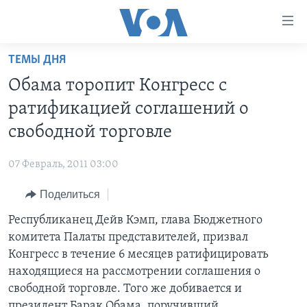
Линки
доступности
Перейти
ТЕМЫ ДНЯ
на
ГЛАВНОЕ
Обама торопит Конгресс с
основной
ПРОГРАММЫ
контент
ратификацией соглашений о
ПРОЕКТЫ
Перейти
АМЕРИКА
свободной торговле
к
ЭКСПЕРТИЗА
НОВОСТИ ЗА МИНУТУ
УЧИМ АНГЛИЙСКИЙ
основной
07 Февраль, 2011 03:00
ИНТЕРВЬЮ
ИТОГИ
НАША АМЕРИКАНСКАЯ ИСТОРИЯ
навигации
Перейти
Поделиться
ФАКТЫ ПРОТИВ ФЕЙКОВ
ПОЧЕМУ ЭТО ВАЖНО?
А КАК В АМЕРИКЕ?
в
Республиканец Дейв Кэмп, глава Бюджетного
ЗА СВОБОДУ ПРЕССЫ
ДИСКУССИЯ VOA
АРТЕФАКТЫ
поиск
комитета Палаты представителей, призвал
УЧИМ АНГЛИЙСКИЙ
ДЕТАЛИ
АМЕРИКАНСКИЕ ГОРОДКИ
Конгресс в течение 6 месяцев ратифицировать
ВИДЕО
находящиеся на рассмотрении соглашения о
НЬЮ-ЙОРК NEW YORK
ТЕСТЫ
свободной торговле. Того же добивается и
ПОДПИСКА НА НОВОСТИ
АМЕРИКА. БОЛЬШОЕ ПУТЕШЕСТВИЕ
президент Барак Обама, поручивший