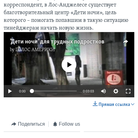
корреспондент, в Лос-Анджелесе существует
Learning English
благотворительный центр «Дети ночи», цель
которого – помогать попавшим в такую ситуацию
СОЦИАЛЬНЫЕ СЕТИ
тинейджерам начать новую жизнь.
"Дети ночи" для трудных подростков
by
ГОЛОС АМЕРИКИ
Языки
No media source currently available
0:00
0:03:03
Прямая ссылка
Поделиться
Follow us