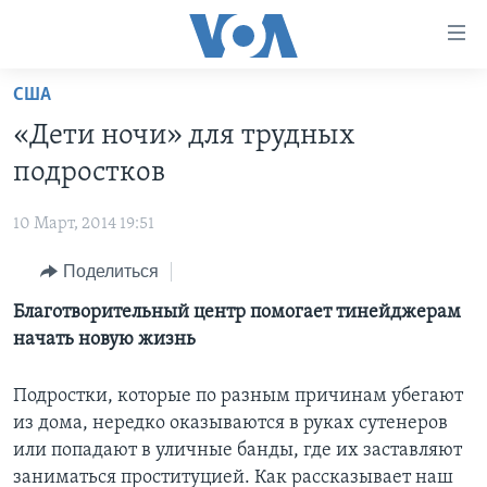
Линки
доступности
Перейти
США
на
ГЛАВНОЕ
«Дети ночи» для трудных
основной
ПРОГРАММЫ
контент
подростков
ПРОЕКТЫ
Перейти
АМЕРИКА
к
10 Март, 2014 19:51
ЭКСПЕРТИЗА
НОВОСТИ ЗА МИНУТУ
УЧИМ АНГЛИЙСКИЙ
основной
Поделиться
ИНТЕРВЬЮ
ИТОГИ
НАША АМЕРИКАНСКАЯ ИСТОРИЯ
навигации
Перейти
ФАКТЫ ПРОТИВ ФЕЙКОВ
Благотворительный центр помогает тинейджерам
ПОЧЕМУ ЭТО ВАЖНО?
А КАК В АМЕРИКЕ?
в
начать новую жизнь
ЗА СВОБОДУ ПРЕССЫ
ДИСКУССИЯ VOA
АРТЕФАКТЫ
поиск
УЧИМ АНГЛИЙСКИЙ
ДЕТАЛИ
АМЕРИКАНСКИЕ ГОРОДКИ
Подростки, которые по разным причинам убегают
из дома, нередко оказываются в руках сутенеров
ВИДЕО
НЬЮ-ЙОРК NEW YORK
ТЕСТЫ
или попадают в уличные банды, где их заставляют
ПОДПИСКА НА НОВОСТИ
АМЕРИКА. БОЛЬШОЕ ПУТЕШЕСТВИЕ
заниматься проституцией. Как рассказывает наш